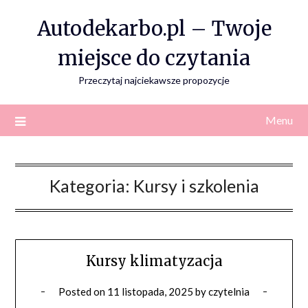
Skip
Autodekarbo.pl – Twoje
to
content
miejsce do czytania
Przeczytaj najciekawsze propozycje
Menu
Kategoria:
Kursy i szkolenia
Kursy klimatyzacja
Posted on
11 listopada, 2025
by
czytelnia