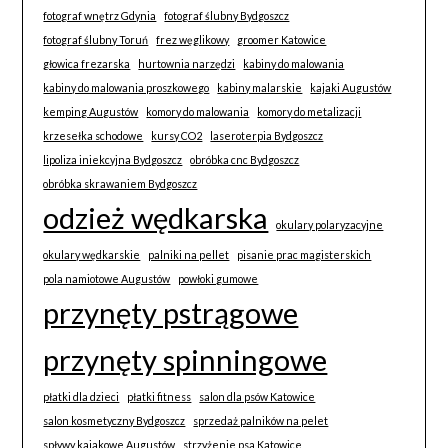
fotograf wnętrz Gdynia
fotograf ślubny Bydgoszcz
fotograf ślubny Toruń
frez węglikowy
groomer Katowice
głowica frezarska
hurtownia narzędzi
kabiny do malowania
kabiny do malowania proszkowego
kabiny malarskie
kajaki Augustów
kemping Augustów
komory do malowania
komory do metalizacji
krzesełka schodowe
kursy CO2
laseroterpia Bydgoszcz
lipoliza iniekcyjna Bydgoszcz
obróbka cnc Bydgoszcz
obróbka skrawaniem Bydgoszcz
odzież wędkarska
okulary polaryzacyjne
okulary wędkarskie
palniki na pellet
pisanie prac magisterskich
pola namiotowe Augustów
powłoki gumowe
przynęty pstrągowe
przynęty spinningowe
płatki dla dzieci
płatki fitness
salon dla psów Katowice
salon kosmetyczny Bydgoszcz
sprzedaż palników na pelet
spływy kajakowe Augustów
strzyżenie psa Katowice