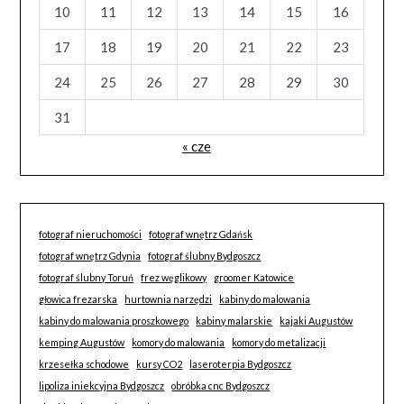
10
11
12
13
14
15
16
17
18
19
20
21
22
23
24
25
26
27
28
29
30
31
« cze
fotograf nieruchomości
fotograf wnętrz Gdańsk
fotograf wnętrz Gdynia
fotograf ślubny Bydgoszcz
fotograf ślubny Toruń
frez węglikowy
groomer Katowice
głowica frezarska
hurtownia narzędzi
kabiny do malowania
kabiny do malowania proszkowego
kabiny malarskie
kajaki Augustów
kemping Augustów
komory do malowania
komory do metalizacji
krzesełka schodowe
kursy CO2
laseroterpia Bydgoszcz
lipoliza iniekcyjna Bydgoszcz
obróbka cnc Bydgoszcz