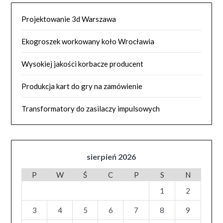
Projektowanie 3d Warszawa
Ekogroszek workowany koło Wrocławia
Wysokiej jakości korbacze producent
Produkcja kart do gry na zamówienie
Transformatory do zasilaczy impulsowych
sierpień 2026
P
W
Ś
C
P
S
N
1
2
3
4
5
6
7
8
9