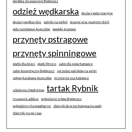
obróbka skrawaniem Bydgoszcz
odzież wędkarska
okulary polaryzacyjne
okulary wędkarskie
palniki na pellet
pisanie prac magisterskich
pola namiotowe Augustów
powłoki gumowe
przynęty pstrągowe
przynęty spinningowe
płatki dla dzieci
płatki fitness
salon dla psów Katowice
salon kosmetyczny Bydgoszcz
sprzedaż palników na pelet
spływy kajakowe Augustów
strzyżenie psa Katowice
tartak Rybnik
szkolenia chłodnictwo
Usuwanie adblue
wybielanie zębów Bydgoszcz
wykładziny chemoodporne
zbiornik do przechowywania wody
zbiorniki na pix i pax