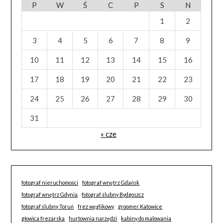
P
W
Ś
C
P
S
N
1
2
3
4
5
6
7
8
9
10
11
12
13
14
15
16
17
18
19
20
21
22
23
24
25
26
27
28
29
30
31
« cze
fotograf nieruchomości
fotograf wnętrz Gdańsk
fotograf wnętrz Gdynia
fotograf ślubny Bydgoszcz
fotograf ślubny Toruń
frez węglikowy
groomer Katowice
głowica frezarska
hurtownia narzędzi
kabiny do malowania