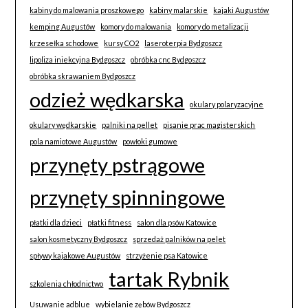
kabiny do malowania proszkowego
kabiny malarskie
kajaki Augustów
kemping Augustów
komory do malowania
komory do metalizacji
krzesełka schodowe
kursy CO2
laseroterpia Bydgoszcz
lipoliza iniekcyjna Bydgoszcz
obróbka cnc Bydgoszcz
obróbka skrawaniem Bydgoszcz
odzież wędkarska
okulary polaryzacyjne
okulary wędkarskie
palniki na pellet
pisanie prac magisterskich
pola namiotowe Augustów
powłoki gumowe
przynęty pstrągowe
przynęty spinningowe
płatki dla dzieci
płatki fitness
salon dla psów Katowice
salon kosmetyczny Bydgoszcz
sprzedaż palników na pelet
spływy kajakowe Augustów
strzyżenie psa Katowice
tartak Rybnik
szkolenia chłodnictwo
Usuwanie adblue
wybielanie zębów Bydgoszcz