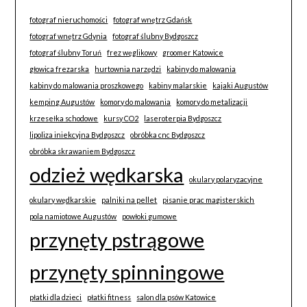
fotograf nieruchomości
fotograf wnętrz Gdańsk
fotograf wnętrz Gdynia
fotograf ślubny Bydgoszcz
fotograf ślubny Toruń
frez węglikowy
groomer Katowice
głowica frezarska
hurtownia narzędzi
kabiny do malowania
kabiny do malowania proszkowego
kabiny malarskie
kajaki Augustów
kemping Augustów
komory do malowania
komory do metalizacji
krzesełka schodowe
kursy CO2
laseroterpia Bydgoszcz
lipoliza iniekcyjna Bydgoszcz
obróbka cnc Bydgoszcz
obróbka skrawaniem Bydgoszcz
odzież wędkarska
okulary polaryzacyjne
okulary wędkarskie
palniki na pellet
pisanie prac magisterskich
pola namiotowe Augustów
powłoki gumowe
przynęty pstrągowe
przynęty spinningowe
płatki dla dzieci
płatki fitness
salon dla psów Katowice