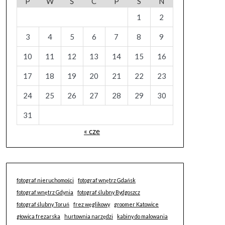
P
W
Ś
C
P
S
N
1
2
3
4
5
6
7
8
9
10
11
12
13
14
15
16
17
18
19
20
21
22
23
24
25
26
27
28
29
30
31
« cze
fotograf nieruchomości
fotograf wnętrz Gdańsk
fotograf wnętrz Gdynia
fotograf ślubny Bydgoszcz
fotograf ślubny Toruń
frez węglikowy
groomer Katowice
głowica frezarska
hurtownia narzędzi
kabiny do malowania