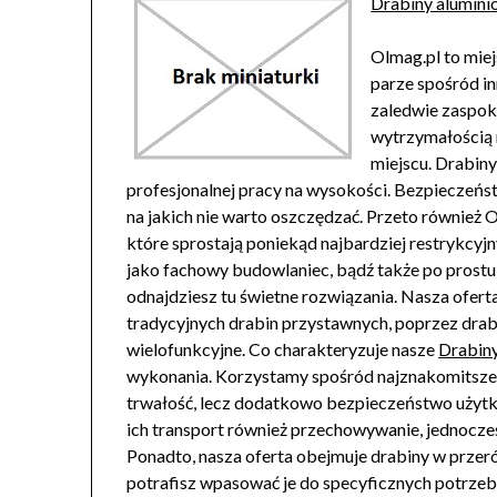
Drabiny alumin
Olmag.pl to miej
parze spośród in
zaledwie zaspok
wytrzymałością 
miejscu. Drabiny
profesjonalnej pracy na wysokości. Bezpieczeńst
na jakich nie warto oszczędzać. Przeto również
które sprostają poniekąd najbardziej restrykcyj
jako fachowy budowlaniec, bądź także po prostu
odnajdziesz tu świetne rozwiązania. Nasza ofer
tradycyjnych drabin przystawnych, poprzez dra
wielofunkcyjne. Co charakteryzuje nasze
Drabin
wykonania. Korzystamy spośród najznakomitszej
trwałość, lecz dodatkowo bezpieczeństwo użytko
ich transport również przechowywanie, jednocze
Ponadto, nasza oferta obejmuje drabiny w przer
potrafisz wpasować je do specyficznych potrzeb 