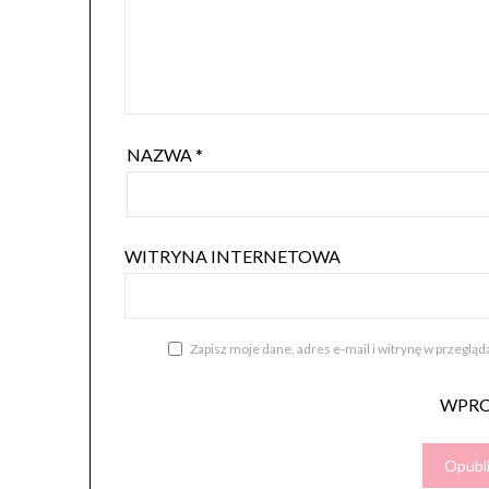
NAZWA
*
WITRYNA INTERNETOWA
Zapisz moje dane, adres e-mail i witrynę w przeglą
WPR