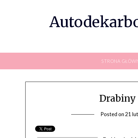
Skip
to
Autodekarbo
content
STRONA GŁÓW
Drabiny
Posted on
21 lu