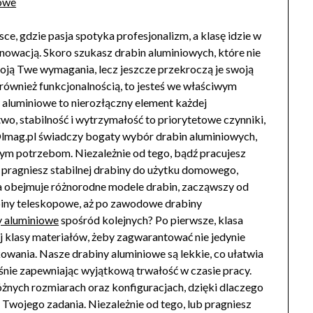
iowe
sce, gdzie pasja spotyka profesjonalizm, a klasę idzie w
nowacją. Skoro szukasz drabin aluminiowych, które nie
oją Twe wymagania, lecz jeszcze przekroczą je swoją
również funkcjonalnością, to jesteś we właściwym
 aluminiowe to nierozłączny element każdej
wo, stabilność i wytrzymałość to priorytetowe czynniki,
 Olmag.pl świadczy bogaty wybór drabin aluminiowych,
nym potrzebom. Niezależnie od tego, bądź pracujesz
 pragniesz stabilnej drabiny do użytku domowego,
ta obejmuje różnorodne modele drabin, zacząwszy od
biny teleskopowe, aż po zawodowe drabiny
y aluminiowe
spośród kolejnych? Po pierwsze, klasa
 klasy materiałów, żeby zagwarantować nie jedynie
wania. Nasze drabiny aluminiowe są lekkie, co ułatwia
śnie zapewniając wyjątkową trwałość w czasie pracy.
óżnych rozmiarach oraz konfiguracjach, dzięki dlaczego
Twojego zadania. Niezależnie od tego, lub pragniesz