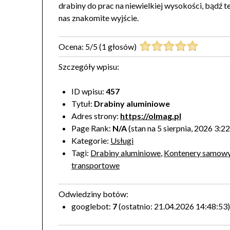
drabiny do prac na niewielkiej wysokości, bądź t
nas znakomite wyjście.
Ocena:
5
/
5
(
1
głosów)
Szczegóły wpisu:
ID wpisu:
457
Tytuł:
Drabiny aluminiowe
Adres strony:
https://olmag.pl
Page Rank:
N/A
(stan na 5 sierpnia, 2026 3:2
Kategorie:
Usługi
Tagi:
Drabiny aluminiowe
,
Kontenery samow
transportowe
Odwiedziny botów:
googlebot:
7
(ostatnio: 21.04.2026 14:48:53