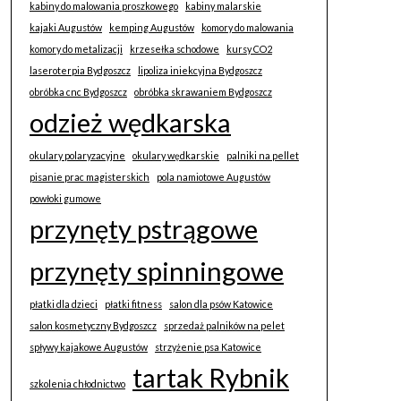
kabiny do malowania proszkowego
kabiny malarskie
kajaki Augustów
kemping Augustów
komory do malowania
komory do metalizacji
krzesełka schodowe
kursy CO2
laseroterpia Bydgoszcz
lipoliza iniekcyjna Bydgoszcz
obróbka cnc Bydgoszcz
obróbka skrawaniem Bydgoszcz
odzież wędkarska
okulary polaryzacyjne
okulary wędkarskie
palniki na pellet
pisanie prac magisterskich
pola namiotowe Augustów
powłoki gumowe
przynęty pstrągowe
przynęty spinningowe
płatki dla dzieci
płatki fitness
salon dla psów Katowice
salon kosmetyczny Bydgoszcz
sprzedaż palników na pelet
spływy kajakowe Augustów
strzyżenie psa Katowice
tartak Rybnik
szkolenia chłodnictwo