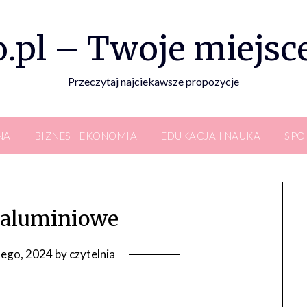
.pl – Twoje miejsce
Przeczytaj najciekawsze propozycje
NA
BIZNES I EKONOMIA
EDUKACJA I NAUKA
SPO
 aluminiowe
tego, 2024
by
czytelnia