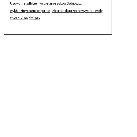
Usuwanie adblue
wybielanie zębów Bydgoszcz
wykładziny chemoodporne
zbiornik do przechowywania wody
zbiorniki na pix i pax