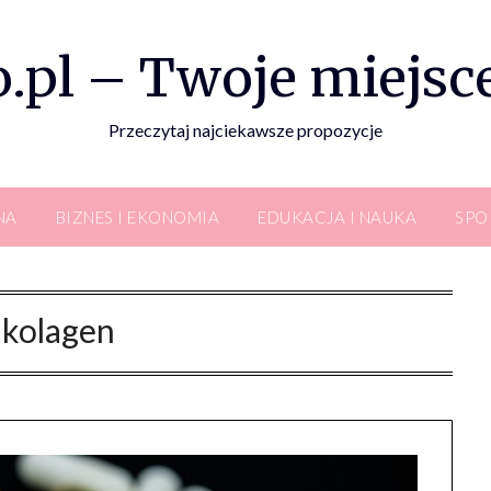
.pl – Twoje miejsce
Przeczytaj najciekawsze propozycje
NA
BIZNES I EKONOMIA
EDUKACJA I NAUKA
SPO
:
kolagen