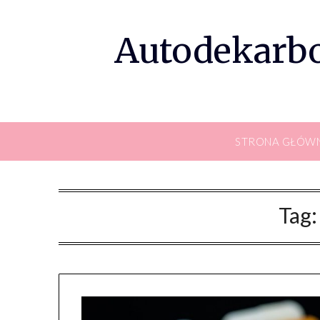
Skip
to
Autodekarbo
content
STRONA GŁÓW
Tag