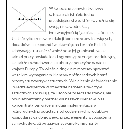
W świecie przemysłu tworzyw
sztucznych istnieje jedno
przedsiębiorstwo, które wyróżnia się
swoją niezawodnością,
innowacyjnością i jakością - Lifocolor.
Jesteśmy liderem w produkcji koncentratów barwiących,
dodatków i compoundów, działając na terenie Polski i
zdobywając uznanie również poza jej granicami. Nasze
zakład pracy posiada lecz i ogromny potencjał produkcyjny,
ale także rozbudowane struktury operacyjne w wielu
krajach Europy. To właśnie dzięki nim możemy sprostać
wszelkim wymaganiom klientów z różnorodnych branż
przemysłu tworzyw sztucznych. Wieloletnie doświadczenie
i wiedza ekspercka w dziedzinie barwienia tworzyw
sztucznych sprawiają, że Lifocolor to lecz i dostawca, ale
również bezcenny partner dla naszych klientów. Nasi
koncentraty barwiące znajdują implementacja w
różnorodnych produktach, od codziennych produktów
gospodarstwa domowego, przez elementy wyposażenia
samochodów, aż po zaawansowane komponenty