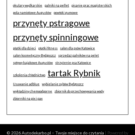
okulary wędkarskie
palniki na pellet
pisanie prac magisterskich
pola namiotowe Augustów
powłoki gumowe
przynęty pstrągowe
przynęty spinningowe
płatki dla dzieci
płatki fitness
salon dla psów Katowice
salon kosmetyczny Bydgoszcz
sprzedaż palników na pelet
spływy kajakowe Augustów
strzyżenie psa Katowice
tartak Rybnik
szkolenia chłodnictwo
Usuwanie adblue
wybielanie zębów Bydgoszcz
wykładziny chemoodporne
zbiornik do przechowywania wody
zbiorniki na pix i pax
© 2026 Autodekarbo.pl – Twoje miejsce do czytania
| Powered by