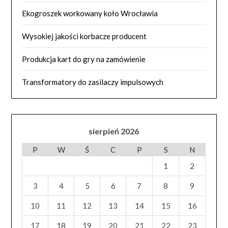
Ekogroszek workowany koło Wrocławia
Wysokiej jakości korbacze producent
Produkcja kart do gry na zamówienie
Transformatory do zasilaczy impulsowych
sierpień 2026
P
W
Ś
C
P
S
N
1
2
3
4
5
6
7
8
9
10
11
12
13
14
15
16
17
18
19
20
21
22
23