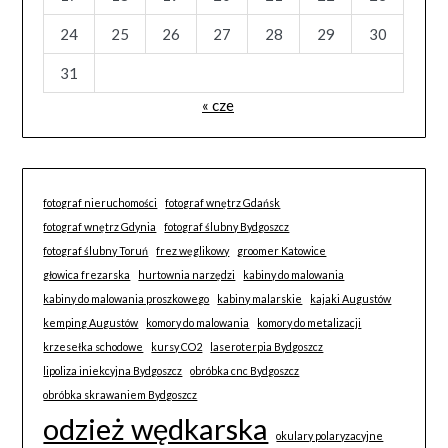
24
25
26
27
28
29
30
31
« cze
fotograf nieruchomości
fotograf wnętrz Gdańsk
fotograf wnętrz Gdynia
fotograf ślubny Bydgoszcz
fotograf ślubny Toruń
frez węglikowy
groomer Katowice
głowica frezarska
hurtownia narzędzi
kabiny do malowania
kabiny do malowania proszkowego
kabiny malarskie
kajaki Augustów
kemping Augustów
komory do malowania
komory do metalizacji
krzesełka schodowe
kursy CO2
laseroterpia Bydgoszcz
lipoliza iniekcyjna Bydgoszcz
obróbka cnc Bydgoszcz
obróbka skrawaniem Bydgoszcz
odzież wędkarska
okulary polaryzacyjne