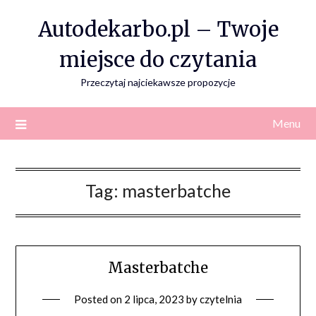
Skip
Autodekarbo.pl – Twoje
to
content
miejsce do czytania
Przeczytaj najciekawsze propozycje
Menu
Tag:
masterbatche
Masterbatche
Posted on
2 lipca, 2023
by
czytelnia