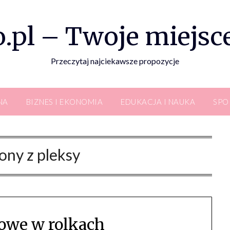
.pl – Twoje miejsce
Przeczytaj najciekawsze propozycje
NA
BIZNES I EKONOMIA
EDUKACJA I NAUKA
SPO
ony z pleksy
owe w rolkach