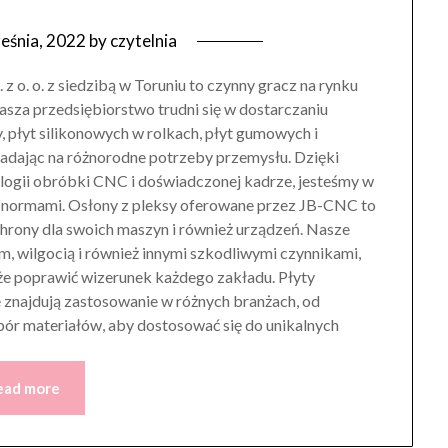
eśnia, 2022
by
czytelnia
 o. o. z siedzibą w Toruniu to czynny gracz na rynku
sza przedsiębiorstwo trudni się w dostarczaniu
y, płyt silikonowych w rolkach, płyt gumowych i
dając na różnorodne potrzeby przemysłu. Dzięki
logii obróbki CNC i doświadczonej kadrze, jesteśmy w
i normami. Osłony z pleksy oferowane przez JB-CNC to
ochrony dla swoich maszyn i również urządzeń. Nasze
m, wilgocią i również innymi szkodliwymi czynnikami,
oże poprawić wizerunek każdego zakładu. Płyty
e znajdują zastosowanie w różnych branżach, od
ór materiałów, aby dostosować się do unikalnych
ead more