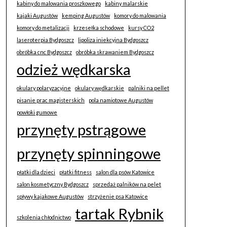
kabiny do malowania proszkowego
kabiny malarskie
kajaki Augustów
kemping Augustów
komory do malowania
komory do metalizacji
krzesełka schodowe
kursy CO2
laseroterpia Bydgoszcz
lipoliza iniekcyjna Bydgoszcz
obróbka cnc Bydgoszcz
obróbka skrawaniem Bydgoszcz
odzież wędkarska
okulary polaryzacyjne
okulary wędkarskie
palniki na pellet
pisanie prac magisterskich
pola namiotowe Augustów
powłoki gumowe
przynęty pstrągowe
przynęty spinningowe
płatki dla dzieci
płatki fitness
salon dla psów Katowice
salon kosmetyczny Bydgoszcz
sprzedaż palników na pelet
spływy kajakowe Augustów
strzyżenie psa Katowice
tartak Rybnik
szkolenia chłodnictwo