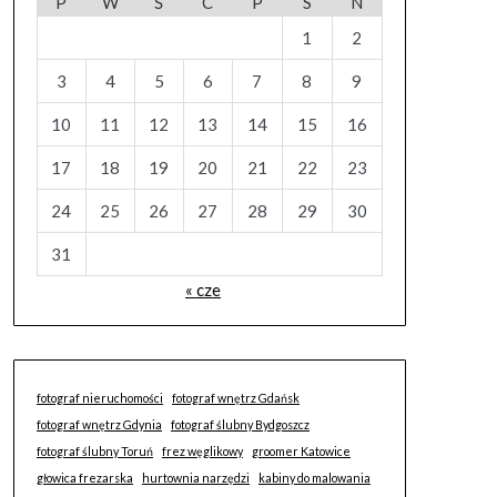
P
W
Ś
C
P
S
N
1
2
3
4
5
6
7
8
9
10
11
12
13
14
15
16
17
18
19
20
21
22
23
24
25
26
27
28
29
30
31
« cze
fotograf nieruchomości
fotograf wnętrz Gdańsk
fotograf wnętrz Gdynia
fotograf ślubny Bydgoszcz
fotograf ślubny Toruń
frez węglikowy
groomer Katowice
głowica frezarska
hurtownia narzędzi
kabiny do malowania