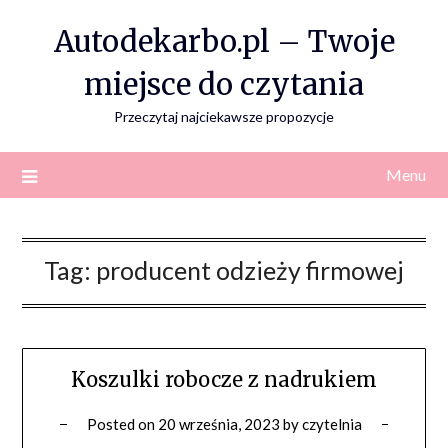
Skip
Autodekarbo.pl – Twoje
to
content
miejsce do czytania
Przeczytaj najciekawsze propozycje
Menu
Tag:
producent odzieży firmowej
Koszulki robocze z nadrukiem
Posted on
20 września, 2023
by
czytelnia