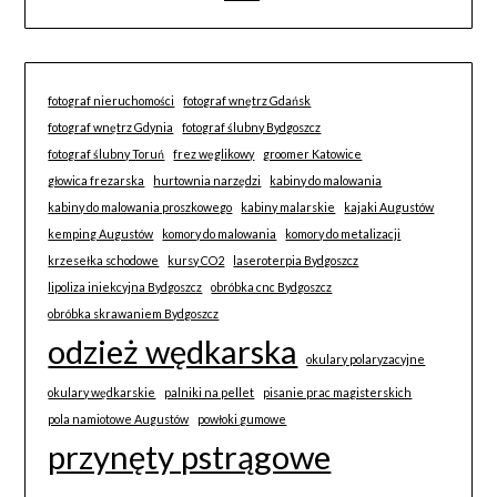
fotograf nieruchomości
fotograf wnętrz Gdańsk
fotograf wnętrz Gdynia
fotograf ślubny Bydgoszcz
fotograf ślubny Toruń
frez węglikowy
groomer Katowice
głowica frezarska
hurtownia narzędzi
kabiny do malowania
kabiny do malowania proszkowego
kabiny malarskie
kajaki Augustów
kemping Augustów
komory do malowania
komory do metalizacji
krzesełka schodowe
kursy CO2
laseroterpia Bydgoszcz
lipoliza iniekcyjna Bydgoszcz
obróbka cnc Bydgoszcz
obróbka skrawaniem Bydgoszcz
odzież wędkarska
okulary polaryzacyjne
okulary wędkarskie
palniki na pellet
pisanie prac magisterskich
pola namiotowe Augustów
powłoki gumowe
przynęty pstrągowe