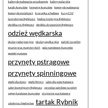
kabiny do malowania proszkowego
kabiny malarskie
kajaki Augustów
kemping Augustów
komory do malowania
komory do metalizacji
krzesełka schodowe
kursy CO2
laseroterpia Bydgoszcz
lipoliza iniekcyjna Bydgoszcz
obróbka cnc Bydgoszcz
obróbka skrawaniem Bydgoszcz
odzież wędkarska
okulary polaryzacyjne
okulary wędkarskie
palniki na pellet
pisanie prac magisterskich
pola namiotowe Augustów
powłoki gumowe
przynęty pstrągowe
przynęty spinningowe
płatki dla dzieci
płatki fitness
salon dla psów Katowice
salon kosmetyczny Bydgoszcz
sprzedaż palników na pelet
spływy kajakowe Augustów
strzyżenie psa Katowice
tartak Rybnik
szkolenia chłodnictwo