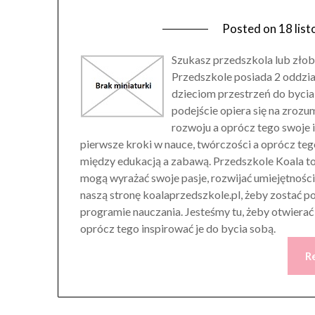
Posted on
18 lis
Szukasz przedszkola lub złob
Przedszkole posiada 2 oddzi
dzieciom przestrzeń do bycia
podejście opiera się na zroz
rozwoju a oprócz tego swoje 
pierwsze kroki w nauce, twórczości a oprócz te
między edukacją a zabawą. Przedszkole Koala to l
mogą wyrażać swoje pasje, rozwijać umiejętnośc
naszą stronę koalaprzedszkole.pl, żeby zostać p
programie nauczania. Jesteśmy tu, żeby otwierać
oprócz tego inspirować je do bycia sobą.
R