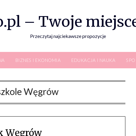
.pl – Twoje miejsce
Przeczytaj najciekawsze propozycje
NA
BIZNES I EKONOMIA
EDUKACJA I NAUKA
SPO
szkole Węgrów
k Węgrów