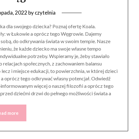
topada, 2022
by
czytelnia
ka dla swojego dziecka? Poznaj ofertę Koala.
ały: w Łukowie a oprócz tego Węgrowie. Dajemy
 sobą, do odkrywania świata w swoim tempie. Nasze
umieniu, że każde dziecko ma swoje własne tempo
indywidualne potrzeby. Wspieramy je, żeby stawiało
go relacjach społecznych, z zachowaniem balansu
ecz i miejsce edukacji, to powierzchnia, w której dzieci
i a oprócz tego odkrywać własny potencjał. Odwiedź
oinformowanym więcej o naszej filozofii a oprócz tego
 przed dziećmi drzwi do pełnego możliwości świata a
ead more