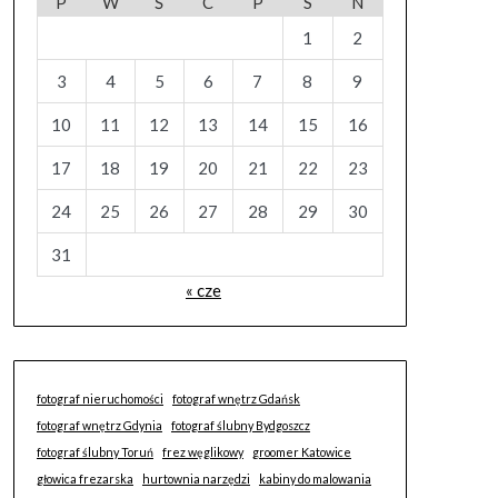
P
W
Ś
C
P
S
N
1
2
3
4
5
6
7
8
9
10
11
12
13
14
15
16
17
18
19
20
21
22
23
24
25
26
27
28
29
30
31
« cze
fotograf nieruchomości
fotograf wnętrz Gdańsk
fotograf wnętrz Gdynia
fotograf ślubny Bydgoszcz
fotograf ślubny Toruń
frez węglikowy
groomer Katowice
głowica frezarska
hurtownia narzędzi
kabiny do malowania