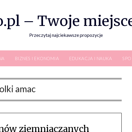
.pl – Twoje miejsce
Przeczytaj najciekawsze propozycje
NA
BIZNES I EKONOMIA
EDUKACJA I NAUKA
SPO
olki amac
jnów ziemniaczanych