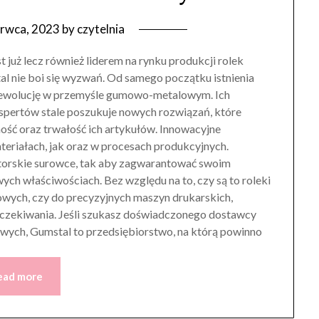
erwca, 2023
by
czytelnia
 już lecz również liderem na rynku produkcji rolek
 nie boi się wyzwań. Od samego początku istnienia
l rewolucję w przemyśle gumowo-metalowym. Ich
spertów stale poszukuje nowych rozwiązań, które
ość oraz trwałość ich artykułów. Innowacyjne
teriałach, jak oraz w procesach produkcyjnych.
torskie surowce, tak aby zagwarantować swoim
ch właściwościach. Bez względu na to, czy są to roleki
wych, czy do precyzyjnych maszyn drukarskich,
oczekiwania. Jeśli szukasz doświadczonego dostawcy
ch, Gumstal to przedsiębiorstwo, na którą powinno
ead more