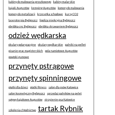
kabiny do malowania proszkowego
kabiny malarskie
kajaki Augustów
kemping Augustów
komory do malowania
komory do metalizacji
krzesełka schodowe
kursy CO2
laseroterpia Bydgoszcz
lipoliza iniekcyjna Bydgoszcz
obróbka cnc Bydgoszcz
obróbka skrawaniem Bydgoszcz
odzież wędkarska
okulary polaryzacyjne
okulary wędkarskie
palniki na pellet
pisanie prac magisterskich
pola namiotowe Augustów
powłoki gumowe
przynęty pstrągowe
przynęty spinningowe
płatki dla dzieci
płatki fitness
salon dla psów Katowice
salon kosmetyczny Bydgoszcz
sprzedaż palników na pelet
spływy kajakowe Augustów
strzyżenie psa Katowice
tartak Rybnik
szkolenia chłodnictwo