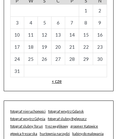
P
W
Ś
C
P
S
N
1
2
3
4
5
6
7
8
9
10
11
12
13
14
15
16
17
18
19
20
21
22
23
24
25
26
27
28
29
30
31
« cze
fotograf nieruchomości
fotograf wnętrz Gdańsk
fotograf wnętrz Gdynia
fotograf ślubny Bydgoszcz
fotograf ślubny Toruń
frez węglikowy
groomer Katowice
głowica frezarska
hurtownia narzędzi
kabiny do malowania