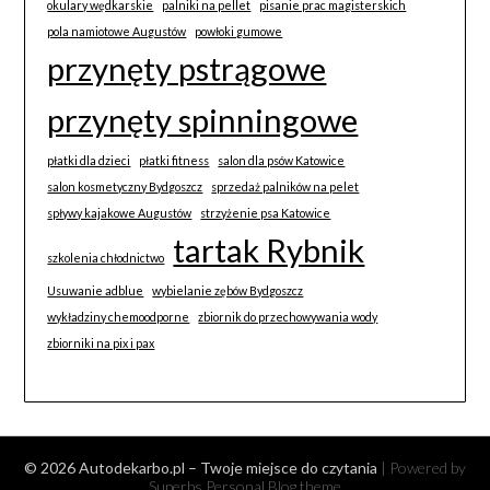
okulary wędkarskie
palniki na pellet
pisanie prac magisterskich
pola namiotowe Augustów
powłoki gumowe
przynęty pstrągowe
przynęty spinningowe
płatki dla dzieci
płatki fitness
salon dla psów Katowice
salon kosmetyczny Bydgoszcz
sprzedaż palników na pelet
spływy kajakowe Augustów
strzyżenie psa Katowice
tartak Rybnik
szkolenia chłodnictwo
Usuwanie adblue
wybielanie zębów Bydgoszcz
wykładziny chemoodporne
zbiornik do przechowywania wody
zbiorniki na pix i pax
© 2026 Autodekarbo.pl – Twoje miejsce do czytania
| Powered by
Superbs
Personal Blog theme