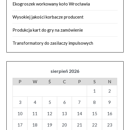
Ekogroszek workowany koło Wrocławia
Wysokiej jakości korbacze producent
Produkcja kart do gry na zamówienie
Transformatory do zasilaczy impulsowych
sierpień 2026
P
W
Ś
C
P
S
N
1
2
3
4
5
6
7
8
9
10
11
12
13
14
15
16
17
18
19
20
21
22
23