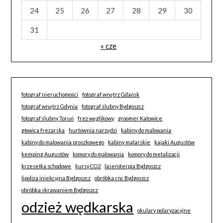
24
25
26
27
28
29
30
31
« cze
fotograf nieruchomości
fotograf wnętrz Gdańsk
fotograf wnętrz Gdynia
fotograf ślubny Bydgoszcz
fotograf ślubny Toruń
frez węglikowy
groomer Katowice
głowica frezarska
hurtownia narzędzi
kabiny do malowania
kabiny do malowania proszkowego
kabiny malarskie
kajaki Augustów
kemping Augustów
komory do malowania
komory do metalizacji
krzesełka schodowe
kursy CO2
laseroterpia Bydgoszcz
lipoliza iniekcyjna Bydgoszcz
obróbka cnc Bydgoszcz
obróbka skrawaniem Bydgoszcz
odzież wędkarska
okulary polaryzacyjne