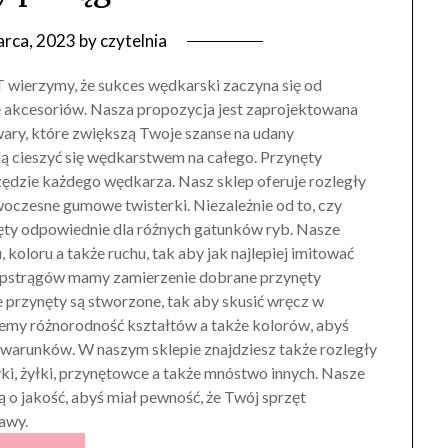
arca, 2023
by
czytelnia
wierzymy, że sukces wędkarski zaczyna się od
e akcesoriów. Nasza propozycja jest zaprojektowana
wary, które zwiększą Twoje szanse na udany
ą cieszyć się wędkarstwem na całego. Przynęty
ędzie każdego wędkarza. Nasz sklep oferuje rozległy
oczesne gumowe twisterki. Niezależnie od to, czy
nęty odpowiednie dla różnych gatunków ryb. Nasze
koloru a także ruchu, tak aby jak najlepiej imitować
a pstrągów mamy zamierzenie dobrane przynęty
e przynęty są stworzone, tak aby skusić wręcz w
jemy różnorodność kształtów a także kolorów, abyś
warunków. W naszym sklepie znajdziesz także rozległy
ki, żyłki, przynętowce a także mnóstwo innych. Nasze
o jakość, abyś miał pewność, że Twój sprzęt
awy.