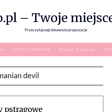
.pl – Twoje miejsce
Przeczytaj najciekawsze propozycje
NA
BIZNES I EKONOMIA
EDUKACJA I NAUKA
SPO
manian devil
y pstrągowe