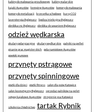
kabiny do malowania proszkowego
kabiny malarskie
kajaki Augustów
kemping Augustów
komory do malowania
komory do metalizacji
krzesełka schodowe
kursy CO2
laseroterpia Bydgoszcz
lipoliza iniekcyjna Bydgoszcz
obróbka cnc Bydgoszcz
obróbka skrawaniem Bydgoszcz
odzież wędkarska
okulary polaryzacyjne
okulary wędkarskie
palniki na pellet
pisanie prac magisterskich
pola namiotowe Augustów
powłoki gumowe
przynęty pstrągowe
przynęty spinningowe
płatki dla dzieci
płatki fitness
salon dla psów Katowice
salon kosmetyczny Bydgoszcz
sprzedaż palników na pelet
spływy kajakowe Augustów
strzyżenie psa Katowice
tartak Rybnik
szkolenia chłodnictwo