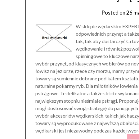
Posted on
26 m
W sklepie wędarskim EXPERT 
odpowiednich przynęt a takż
tak, tak aby dostarczyć Ci to
wędkowanie i również pozwol
spinningowe to kluczowe narz
wybór przynęt, od klasycznych woblerów po now
łowisz na jeziorze, rzece czy morzu, mamy przy
towary są sumiennie dobrane pod kątem kształtu, 
naturalne pokarmy ryb. Dla miłośników łowieni
pstrągowe. Te delikatne a także stricte wykonan
największym stopniu nieśmiałe pstrągi. Proponu
mógł dostosować swoją strategię do panujących 
wybór akcesoriów wędkarskich, takich jak haczy
towary są wyprodukowane z najwyższą dbałością 
wędkarski jest niezawodny podczas każdej wypr