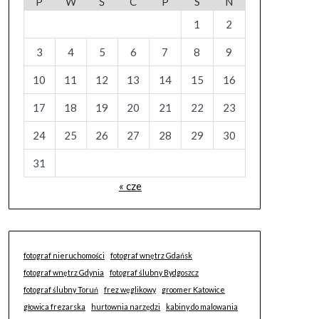
P
W
Ś
C
P
S
N
1
2
3
4
5
6
7
8
9
10
11
12
13
14
15
16
17
18
19
20
21
22
23
24
25
26
27
28
29
30
31
« cze
fotograf nieruchomości
fotograf wnętrz Gdańsk
fotograf wnętrz Gdynia
fotograf ślubny Bydgoszcz
fotograf ślubny Toruń
frez węglikowy
groomer Katowice
głowica frezarska
hurtownia narzędzi
kabiny do malowania