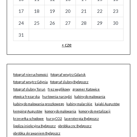
17
18
19
20
21
22
23
24
25
26
27
28
29
30
31
« cze
fotograf nieruchomości
fotograf wnętrz Gdańsk
fotograf wnętrz Gdynia
fotograf ślubny Bydgoszcz
fotograf ślubny Toruń
frez węglikowy
groomer Katowice
głowica frezarska
hurtownia narzędzi
kabiny do malowania
kabiny do malowania proszkowego
kabiny malarskie
kajaki Augustów
kemping Augustów
komory do malowania
komory do metalizacji
krzesełka schodowe
kursy CO2
laseroterpia Bydgoszcz
lipoliza iniekcyjna Bydgoszcz
obróbka cnc Bydgoszcz
obróbka skrawaniem Bydgoszcz