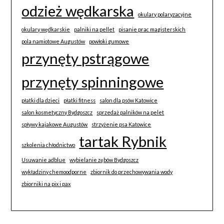
odzież wędkarska
okulary polaryzacyjne
okulary wędkarskie
palniki na pellet
pisanie prac magisterskich
pola namiotowe Augustów
powłoki gumowe
przynęty pstrągowe
przynęty spinningowe
płatki dla dzieci
płatki fitness
salon dla psów Katowice
salon kosmetyczny Bydgoszcz
sprzedaż palników na pelet
spływy kajakowe Augustów
strzyżenie psa Katowice
tartak Rybnik
szkolenia chłodnictwo
Usuwanie adblue
wybielanie zębów Bydgoszcz
wykładziny chemoodporne
zbiornik do przechowywania wody
zbiorniki na pix i pax