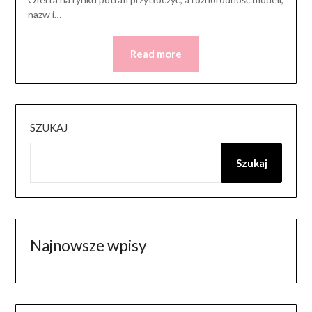
nazw i…
Read more
SZUKAJ
Szukaj
Najnowsze wpisy