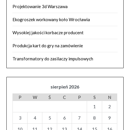
Projektowanie 3d Warszawa
Ekogroszek workowany koło Wrocławia
Wysokiej jakości korbacze producent
Produkcja kart do gry na zamówienie
Transformatory do zasilaczy impulsowych
sierpień 2026
P
W
Ś
C
P
S
N
1
2
3
4
5
6
7
8
9
10
11
12
13
14
15
16