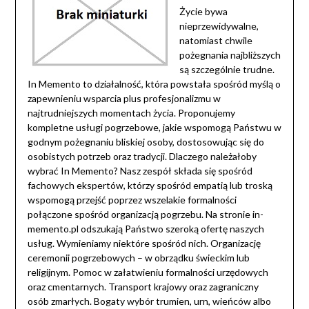
Życie bywa
nieprzewidywalne,
natomiast chwile
pożegnania najbliższych
są szczególnie trudne.
In Memento to działalność, która powstała spośród myślą o
zapewnieniu wsparcia plus profesjonalizmu w
najtrudniejszych momentach życia. Proponujemy
kompletne usługi pogrzebowe, jakie wspomogą Państwu w
godnym pożegnaniu bliskiej osoby, dostosowując się do
osobistych potrzeb oraz tradycji. Dlaczego należałoby
wybrać In Memento? Nasz zespół składa się spośród
fachowych ekspertów, którzy spośród empatią lub troską
wspomogą przejść poprzez wszelakie formalności
połączone spośród organizacją pogrzebu. Na stronie in-
memento.pl odszukają Państwo szeroką ofertę naszych
usług. Wymieniamy niektóre spośród nich. Organizację
ceremonii pogrzebowych – w obrządku świeckim lub
religijnym. Pomoc w załatwieniu formalności urzędowych
oraz cmentarnych. Transport krajowy oraz zagraniczny
osób zmarłych. Bogaty wybór trumien, urn, wieńców albo