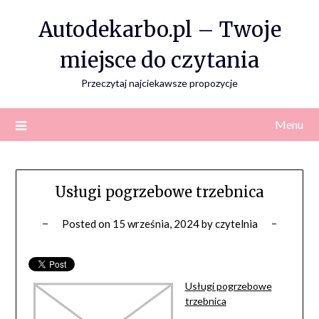
Skip
Autodekarbo.pl – Twoje
to
content
miejsce do czytania
Przeczytaj najciekawsze propozycje
Menu
Usługi pogrzebowe trzebnica
Posted on
15 września, 2024
by
czytelnia
Usługi pogrzebowe
trzebnica