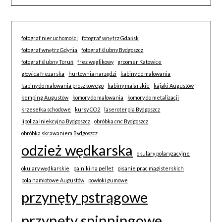
fotograf nieruchomości
fotograf wnętrz Gdańsk
fotograf wnętrz Gdynia
fotograf ślubny Bydgoszcz
fotograf ślubny Toruń
frez węglikowy
groomer Katowice
głowica frezarska
hurtownia narzędzi
kabiny do malowania
kabiny do malowania proszkowego
kabiny malarskie
kajaki Augustów
kemping Augustów
komory do malowania
komory do metalizacji
krzesełka schodowe
kursy CO2
laseroterpia Bydgoszcz
lipoliza iniekcyjna Bydgoszcz
obróbka cnc Bydgoszcz
obróbka skrawaniem Bydgoszcz
odzież wędkarska
okulary polaryzacyjne
okulary wędkarskie
palniki na pellet
pisanie prac magisterskich
pola namiotowe Augustów
powłoki gumowe
przynęty pstrągowe
przynęty spinningowe