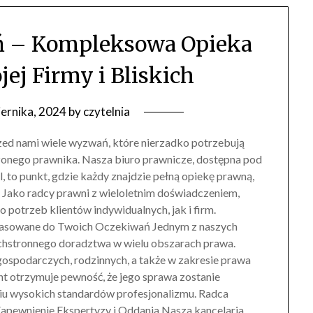
ń – Kompleksowa Opieka
ej Firmy i Bliskich
iernika, 2024
by
czytelnia
zed nami wiele wyzwań, które nierzadko potrzebują
zonego prawnika. Nasza biuro prawnicze, dostępna pod
 to punkt, gdzie każdy znajdzie pełną opiekę prawną,
. Jako radcy prawni z wieloletnim doświadczeniem,
 potrzeb klientów indywidualnych, jak i firm.
asowane do Twoich Oczekiwań Jednym z naszych
chstronnego doradztwa w wielu obszarach prawa.
spodarczych, rodzinnych, a także w zakresie prawa
ent otrzymuje pewność, że jego sprawa zostanie
niu wysokich standardów profesjonalizmu. Radca
apewnienie Ekspertyzy i Oddania Nasza kancelaria