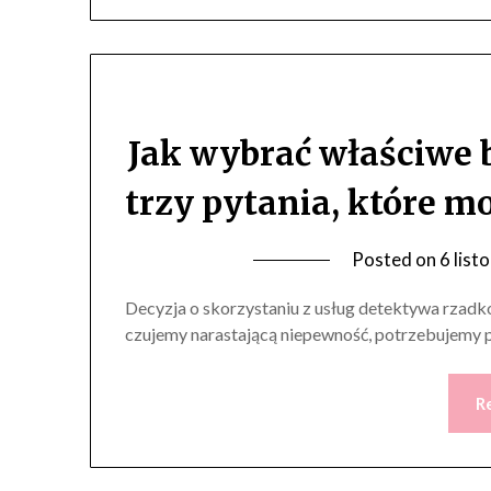
Jak wybrać właściwe 
trzy pytania, które m
Posted on
6 list
Decyzja o skorzystaniu z usług detektywa rzad
czujemy narastającą niepewność, potrzebujemy p
R