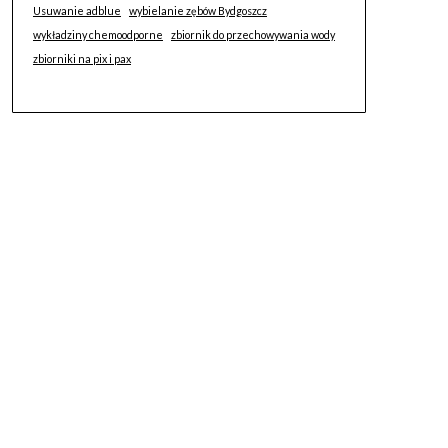
Usuwanie adblue
wybielanie zębów Bydgoszcz
wykładziny chemoodporne
zbiornik do przechowywania wody
zbiorniki na pix i pax