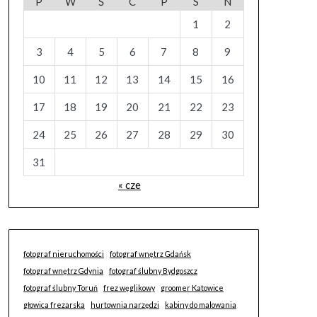
P
W
Ś
C
P
S
N
1
2
3
4
5
6
7
8
9
10
11
12
13
14
15
16
17
18
19
20
21
22
23
24
25
26
27
28
29
30
31
« cze
fotograf nieruchomości
fotograf wnętrz Gdańsk
fotograf wnętrz Gdynia
fotograf ślubny Bydgoszcz
fotograf ślubny Toruń
frez węglikowy
groomer Katowice
głowica frezarska
hurtownia narzędzi
kabiny do malowania