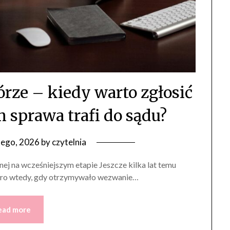
rze – kiedy warto zgłosić
 sprawa trafi do sądu?
tego, 2026
by
czytelnia
j na wcześniejszym etapie Jeszcze kilka lat temu
iero wtedy, gdy otrzymywało wezwanie…
ead more