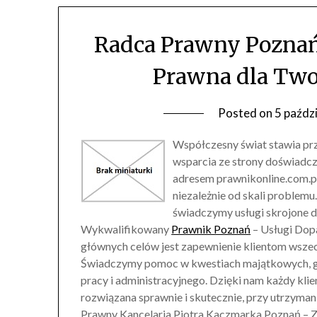
Radca Prawny Pozna
Prawna dla Twoj
Posted on
5 paźdz
Współczesny świat stawia pr
wsparcia ze strony doświadc
adresem prawnikonline.com.pl,
niezależnie od skali problemu
świadczymy usługi skrojone do
Wykwalifikowany
Prawnik Poznań
– Usługi Dop
głównych celów jest zapewnienie klientom wsze
Świadczymy pomoc w kwestiach majątkowych, go
pracy i administracyjnego. Dzięki nam każdy kli
rozwiązana sprawnie i skutecznie, przy utrzyma
Prawny Kancelaria Piotra Kaczmarka Poznań – Z