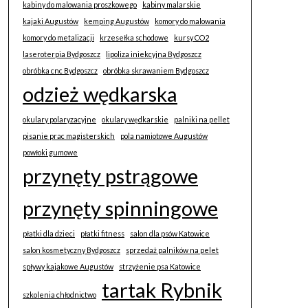
kabiny do malowania proszkowego
kabiny malarskie
kajaki Augustów
kemping Augustów
komory do malowania
komory do metalizacji
krzesełka schodowe
kursy CO2
laseroterpia Bydgoszcz
lipoliza iniekcyjna Bydgoszcz
obróbka cnc Bydgoszcz
obróbka skrawaniem Bydgoszcz
odzież wędkarska
okulary polaryzacyjne
okulary wędkarskie
palniki na pellet
pisanie prac magisterskich
pola namiotowe Augustów
powłoki gumowe
przynęty pstrągowe
przynęty spinningowe
płatki dla dzieci
płatki fitness
salon dla psów Katowice
salon kosmetyczny Bydgoszcz
sprzedaż palników na pelet
spływy kajakowe Augustów
strzyżenie psa Katowice
tartak Rybnik
szkolenia chłodnictwo