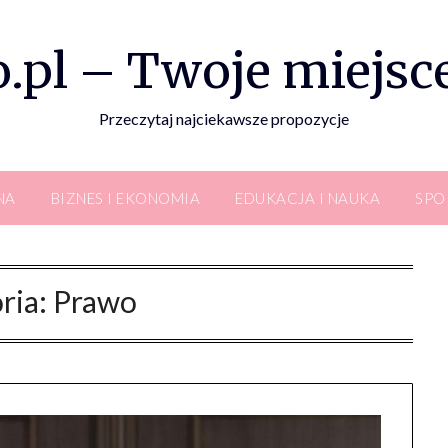
.pl – Twoje miejsce
Przeczytaj najciekawsze propozycje
NA
BIZNES I EKONOMIA
EDUKACJA I NAUKA
SPO
ria:
Prawo