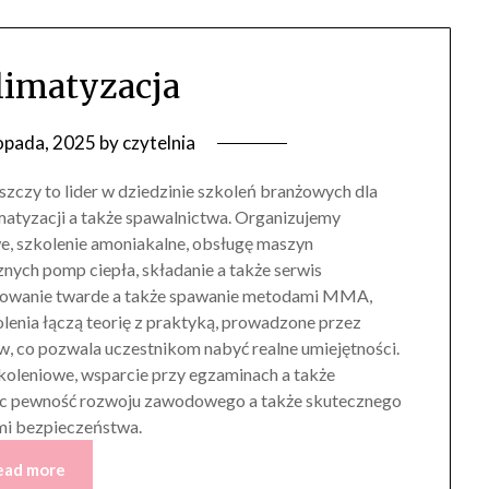
limatyzacja
topada, 2025
by
czytelnia
czy to lider w dziedzinie szkoleń branżowych dla
imatyzacji a także spawalnictwa. Organizujemy
e, szkolenie amoniakalne, obsługę maszyn
nych pomp ciepła, składanie a także serwis
lutowanie twarde a także spawanie metodami MMA,
enia łączą teorię z praktyką, prowadzone przez
, co pozwala uczestnikom nabyć realne umiejętności.
oleniowe, wsparcie przy egzaminach a także
ając pewność rozwoju zawodowego a także skutecznego
i bezpieczeństwa.
ead more