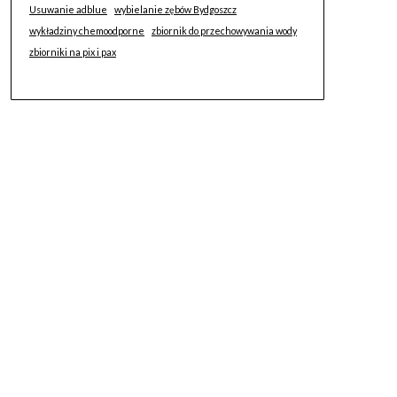
Usuwanie adblue
wybielanie zębów Bydgoszcz
wykładziny chemoodporne
zbiornik do przechowywania wody
zbiorniki na pix i pax