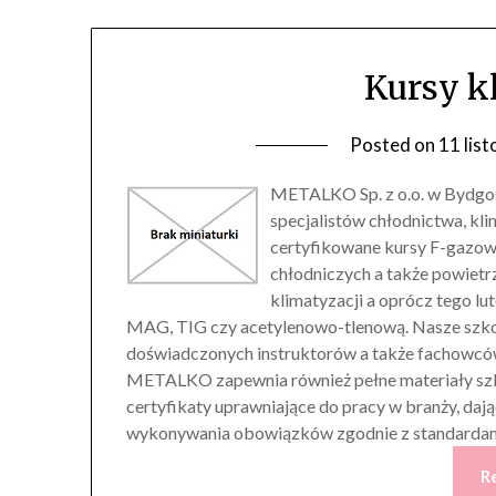
Kursy k
Posted on
11 lis
METALKO Sp. z o.o. w Bydgosz
specjalistów chłodnictwa, kl
certyfikowane kursy F-gazow
chłodniczych a także powietrz
klimatyzacji a oprócz tego 
MAG, TIG czy acetylenowo-tlenową. Nasze szkol
doświadczonych instruktorów a także fachowców
METALKO zapewnia również pełne materiały szk
certyfikaty uprawniające do pracy w branży, d
wykonywania obowiązków zgodnie z standardam
R