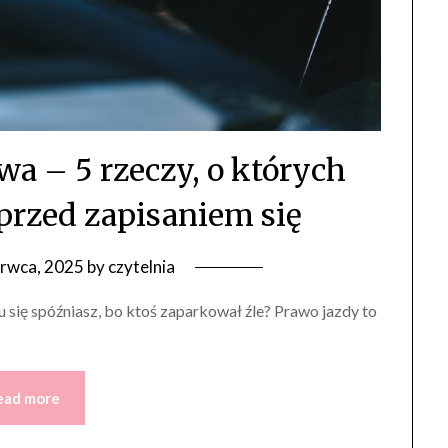
a – 5 rzeczy, o których
 przed zapisaniem się
erwca, 2025
by
czytelnia
 się spóźniasz, bo ktoś zaparkował źle? Prawo jazdy to
ead more