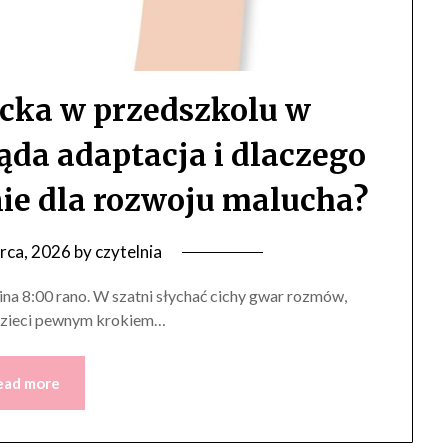
ecka w przedszkolu w
da adaptacja i dlaczego
e dla rozwoju malucha?
rca, 2026
by
czytelnia
na 8:00 rano. W szatni słychać cichy gwar rozmów,
 dzieci pewnym krokiem…
ead more