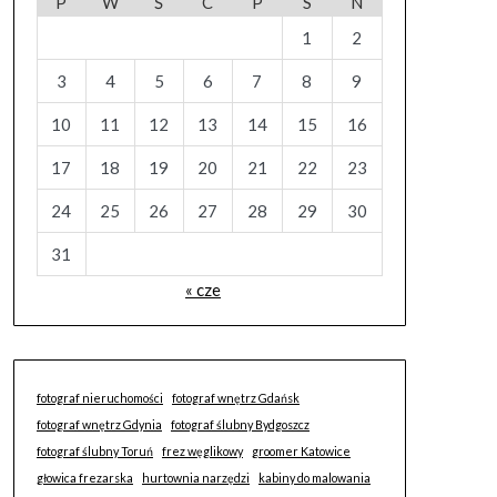
P
W
Ś
C
P
S
N
1
2
3
4
5
6
7
8
9
10
11
12
13
14
15
16
17
18
19
20
21
22
23
24
25
26
27
28
29
30
31
« cze
fotograf nieruchomości
fotograf wnętrz Gdańsk
fotograf wnętrz Gdynia
fotograf ślubny Bydgoszcz
fotograf ślubny Toruń
frez węglikowy
groomer Katowice
głowica frezarska
hurtownia narzędzi
kabiny do malowania