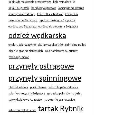
kabiny do malowania proszkowego
kabiny malarskie
kajaki Augustów
kemping Augustów
komory do malowania
komory do metalizacji
krzesełka schodowe
kursy CO2
laseroterpia Bydgoszcz
lipoliza iniekcyjna Bydgoszcz
obróbka cnc Bydgoszcz
obróbka skrawaniem Bydgoszcz
odzież wędkarska
okulary polaryzacyjne
okulary wędkarskie
palniki na pellet
pisanie prac magisterskich
pola namiotowe Augustów
powłoki gumowe
przynęty pstrągowe
przynęty spinningowe
płatki dla dzieci
płatki fitness
salon dla psów Katowice
salon kosmetyczny Bydgoszcz
sprzedaż palników na pelet
spływy kajakowe Augustów
strzyżenie psa Katowice
tartak Rybnik
szkolenia chłodnictwo