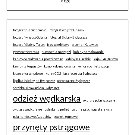
« cze
fotograf nieruchomości
fotograf wnętrz Gdańsk
fotograf wnętrz Gdynia
fotograf ślubny Bydgoszcz
fotograf ślubny Toruń
frez węglikowy
groomer Katowice
głowica frezarska
hurtownia narzędzi
kabiny do malowania
kabiny do malowania proszkowego
kabiny malarskie
kajaki Augustów
kemping Augustów
komory do malowania
komory do metalizacji
krzesełka schodowe
kursy CO2
laseroterpia Bydgoszcz
lipoliza iniekcyjna Bydgoszcz
obróbka cnc Bydgoszcz
obróbka skrawaniem Bydgoszcz
odzież wędkarska
okulary polaryzacyjne
okulary wędkarskie
palniki na pellet
pisanie prac magisterskich
pola namiotowe Augustów
powłoki gumowe
przynęty pstrągowe