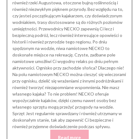
również rzeki Augustowa, otoczone bujną roślinnością i
również niezwykłym pięknem przyrody. Bez względu na to,
czy jesteś początkującym kajakarzem, czy doświadczonym
wodniakiem, trasy dostosowane są do różnych poziomów
umiejętności. Przewodnicy NECKO zapewnią Ci lecz i
bezpieczną podróż, lecz również interesujące opowieści o
historii i również przyrodzie tego regionu. Po dniu
spędzonym na wodzie, niwa namiotowe NECKO to
doskonałe miejsce na rekreację. Czyste, zadbane pole
namiotowe umożliwi Ci wygodny relaks po dniu pełnym
aktywności. Ognisko przy zachodzie słońca? Dlaczego nie!
Na polu namiotowym NECKO można cieszyć się wieczorami
przy ognisku, dzielić się wrażeniami z innymi podróżnikami i
również tworzyć niezapomniane wspomnienia. Nie masz
własnego kajaka? To nie problem! NECKO oferuje
wypożyczalnie kajaków, dzięki czemu nawet osoby bez
własnego sprzętu mogą przeżyć przygody na wodzie.
Sprzęt Jest regularnie sprawdzany i również utrzymany w
doskonałym stanie, tak aby zapewnić Ci bezpieczne i
również przyjemne doświadczenie podczas spływu.
Read more