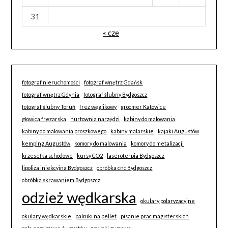
31
« cze
fotograf nieruchomości
fotograf wnętrz Gdańsk
fotograf wnętrz Gdynia
fotograf ślubny Bydgoszcz
fotograf ślubny Toruń
frez węglikowy
groomer Katowice
głowica frezarska
hurtownia narzędzi
kabiny do malowania
kabiny do malowania proszkowego
kabiny malarskie
kajaki Augustów
kemping Augustów
komory do malowania
komory do metalizacji
krzesełka schodowe
kursy CO2
laseroterpia Bydgoszcz
lipoliza iniekcyjna Bydgoszcz
obróbka cnc Bydgoszcz
obróbka skrawaniem Bydgoszcz
odzież wędkarska
okulary polaryzacyjne
okulary wędkarskie
palniki na pellet
pisanie prac magisterskich