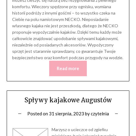
możesz cieszyć się naturą bez rezygnowania z pewnego
komfortu. Wieczory spędzone przy ognisku, wymiana
historii podróży z innymi gośćmi – to wszystko czeka na
Ciebie na polu namiotowym NECKO. Nieposiadanie
własnego kajaka nie jest przeszkodą, dlatego że NECKO
proponuje wypożyczalnie kajaków. Dzięki temu każdy może
całkowicie znajdować upodobanie spływami kajakowymi,
niezależnie od posiadanych akcesoriów. Wypożyczony
sprzęt jest starannie sprawdzany, co gwarantuje Twoje
bezpieczeństwo oraz komfort podczas przygody na wodzie.
Read more
Spływy kajakowe Augustów
Posted on
31 sierpnia, 2023
by
czytelnia
Marzysz o ucieczce od zgiełku
miejskiego życia i również zupełnie