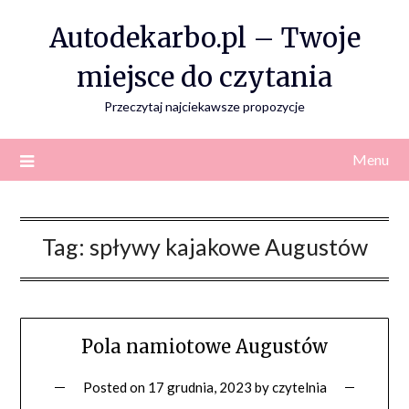
Skip
Autodekarbo.pl – Twoje
to
content
miejsce do czytania
Przeczytaj najciekawsze propozycje
Menu
Tag:
spływy kajakowe Augustów
Pola namiotowe Augustów
Posted on
17 grudnia, 2023
by
czytelnia