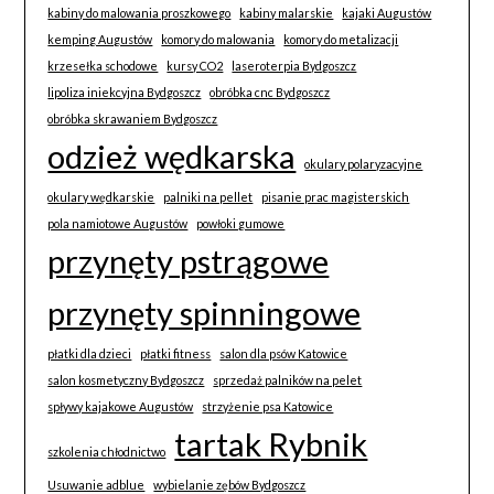
kabiny do malowania proszkowego
kabiny malarskie
kajaki Augustów
kemping Augustów
komory do malowania
komory do metalizacji
krzesełka schodowe
kursy CO2
laseroterpia Bydgoszcz
lipoliza iniekcyjna Bydgoszcz
obróbka cnc Bydgoszcz
obróbka skrawaniem Bydgoszcz
odzież wędkarska
okulary polaryzacyjne
okulary wędkarskie
palniki na pellet
pisanie prac magisterskich
pola namiotowe Augustów
powłoki gumowe
przynęty pstrągowe
przynęty spinningowe
płatki dla dzieci
płatki fitness
salon dla psów Katowice
salon kosmetyczny Bydgoszcz
sprzedaż palników na pelet
spływy kajakowe Augustów
strzyżenie psa Katowice
tartak Rybnik
szkolenia chłodnictwo
Usuwanie adblue
wybielanie zębów Bydgoszcz