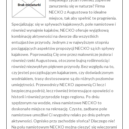
zanurzeniu się w naturze? Firma
NECKO z Augustowa to idealne
miejsce, tak aby spełnić te pragnienia.
Specjalizując się w spływach kajakowych, pole namiotowe i
również wynajmie kajaków, NECKO oferuje wyjątkową
kombinację aktywności na dworze dla wszystkich
entuzjastów przyrody. Jednym z w najwyższym stopniu
pociągających aspektów propozycji NECKO są ich spływy
kajakowe. Poprowadzą Cię one przez malownicze jeziora i
również rzeki Augustowa, otoczone bujną roślinnością i
również niezwykłym pięknem przyrody. Bez względu na to,
czy jesteś początkującym kajakarzem, czy doświadczonym
wodniakiem, trasy dostosowane są do różnych poziomów
umiejętności. Przewodnicy NECKO zapewnią Ci lecz i
bezpieczną podróż, lecz również interesujące opowieści o
historii i również przyrodzie tego regionu. Po dniu
spędzonym na wodzie, niwa namiotowe NECKO to
doskonałe miejsce na rekreację. Czyste, zadbane pole
namiotowe umożliwi Ci wygodny relaks po dniu pełnym
aktywności. Ognisko przy zachodzie słońca? Dlaczego nie!
Na polu namiotowym NECKO można cieszyć się wieczorami