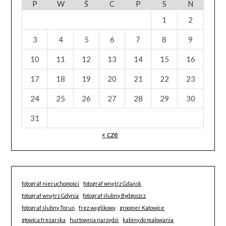
P
W
Ś
C
P
S
N
1
2
3
4
5
6
7
8
9
10
11
12
13
14
15
16
17
18
19
20
21
22
23
24
25
26
27
28
29
30
31
« cze
fotograf nieruchomości
fotograf wnętrz Gdańsk
fotograf wnętrz Gdynia
fotograf ślubny Bydgoszcz
fotograf ślubny Toruń
frez węglikowy
groomer Katowice
głowica frezarska
hurtownia narzędzi
kabiny do malowania