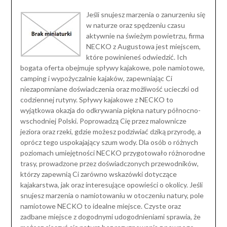
Jeśli snujesz marzenia o zanurzeniu się
w naturze oraz spędzeniu czasu
aktywnie na świeżym powietrzu, firma
NECKO z Augustowa jest miejscem,
które powinieneś odwiedzić. Ich
bogata oferta obejmuje spływy kajakowe, pole namiotowe,
camping i wypożyczalnie kajaków, zapewniając Ci
niezapomniane doświadczenia oraz możliwość ucieczki od
codziennej rutyny. Spływy kajakowe z NECKO to
wyjątkowa okazja do odkrywania piękna natury północno-
wschodniej Polski. Poprowadzą Cię przez malownicze
jeziora oraz rzeki, gdzie możesz podziwiać dziką przyrodę, a
oprócz tego uspokajający szum wody. Dla osób o różnych
poziomach umiejętności NECKO przygotowało różnorodne
trasy, prowadzone przez doświadczonych przewodników,
którzy zapewnią Ci zarówno wskazówki dotyczące
kajakarstwa, jak oraz interesujące opowieści o okolicy. Jeśli
snujesz marzenia o namiotowaniu w otoczeniu natury, pole
namiotowe NECKO to idealne miejsce. Czyste oraz
zadbane miejsce z dogodnymi udogodnieniami sprawia, że