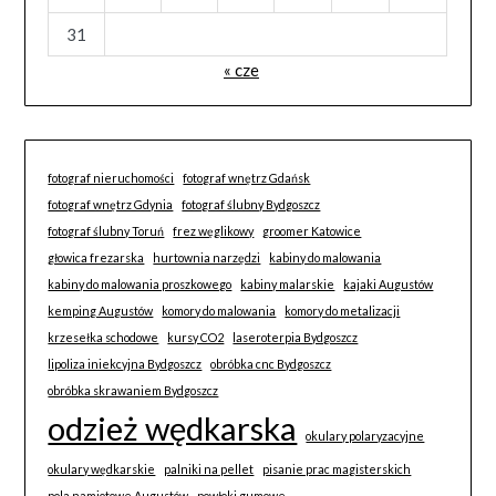
31
« cze
fotograf nieruchomości
fotograf wnętrz Gdańsk
fotograf wnętrz Gdynia
fotograf ślubny Bydgoszcz
fotograf ślubny Toruń
frez węglikowy
groomer Katowice
głowica frezarska
hurtownia narzędzi
kabiny do malowania
kabiny do malowania proszkowego
kabiny malarskie
kajaki Augustów
kemping Augustów
komory do malowania
komory do metalizacji
krzesełka schodowe
kursy CO2
laseroterpia Bydgoszcz
lipoliza iniekcyjna Bydgoszcz
obróbka cnc Bydgoszcz
obróbka skrawaniem Bydgoszcz
odzież wędkarska
okulary polaryzacyjne
okulary wędkarskie
palniki na pellet
pisanie prac magisterskich
pola namiotowe Augustów
powłoki gumowe