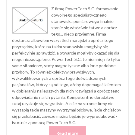
Z firmą PowerTech S.C. formowanie
dowolnego specjalistycznego
stanowiska pomiarowego finalnie
stanie się właściwie łatwe a oprócz
tego... nieco przyjemne. Firma
dostarcza albowiem wszystkich narzędzi a oprócz tego
przyrządów, które na takim stanowisku mogłyby się
perfekcyjnie sprawdzić, a otwarcie mogłyby okazać się dla
niego niezastąpione. PowerTech S.C. to niemniej nie tylko
same siłomierze, stoły magnetyczne albo inne podobne
przybory. To również kolektyw prawdziwych,
wykwalifikowanych a oprócz tego doświadczonych
pasjonatów, którzy są od tego, ażeby dopomagać klientom
w dobieraniu najlepszych dla nich rozwiązań a oprócz tego
odpowiadaniu na ich pytania. Kompetentne doradztwo
tutaj uzyskuje się w gratisie. A o ile na stronie firmy nie
wystąpią takie maszyny wytrzymałościowe, jakie chciałoby
się przekabacić, zawsze można będzie je wyprodukować -
istotnie z pomocą PowerTech S.C.
Read more