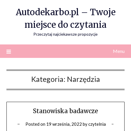
Skip
Autodekarbo.pl – Twoje
to
content
miejsce do czytania
Przeczytaj najciekawsze propozycje
Menu
Kategoria:
Narzędzia
Stanowiska badawcze
Posted on
19 września, 2022
by
czytelnia