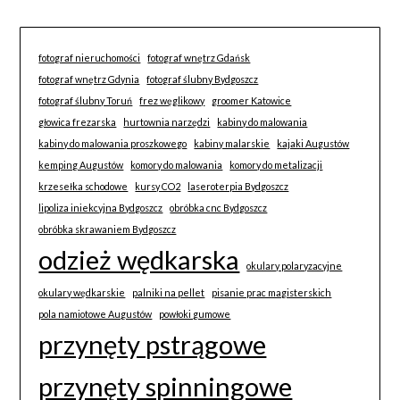
fotograf nieruchomości
fotograf wnętrz Gdańsk
fotograf wnętrz Gdynia
fotograf ślubny Bydgoszcz
fotograf ślubny Toruń
frez węglikowy
groomer Katowice
głowica frezarska
hurtownia narzędzi
kabiny do malowania
kabiny do malowania proszkowego
kabiny malarskie
kajaki Augustów
kemping Augustów
komory do malowania
komory do metalizacji
krzesełka schodowe
kursy CO2
laseroterpia Bydgoszcz
lipoliza iniekcyjna Bydgoszcz
obróbka cnc Bydgoszcz
obróbka skrawaniem Bydgoszcz
odzież wędkarska
okulary polaryzacyjne
okulary wędkarskie
palniki na pellet
pisanie prac magisterskich
pola namiotowe Augustów
powłoki gumowe
przynęty pstrągowe
przynęty spinningowe