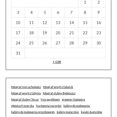
1
2
3
4
5
6
7
8
9
10
11
12
13
14
15
16
17
18
19
20
21
22
23
24
25
26
27
28
29
30
31
« cze
fotograf nieruchomości
fotograf wnętrz Gdańsk
fotograf wnętrz Gdynia
fotograf ślubny Bydgoszcz
fotograf ślubny Toruń
frez węglikowy
groomer Katowice
głowica frezarska
hurtownia narzędzi
kabiny do malowania
kabiny do malowania proszkowego
kabiny malarskie
kajaki Augustów