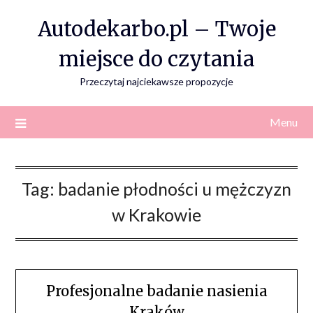
Skip
Autodekarbo.pl – Twoje
to
content
miejsce do czytania
Przeczytaj najciekawsze propozycje
Menu
Tag:
badanie płodności u mężczyzn
w Krakowie
Profesjonalne badanie nasienia
Kraków