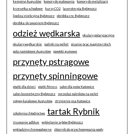
kemping Augustów
komory do malowania
komory do metalizacji
krzesełka schodowe
kursy CO2
laseroterpia Bydgoszcz
lipoliza iniekcyjna Bydgoszcz
obróbka cnc Bydgoszcz
obróbka skrawaniem Bydgoszcz
odzież wędkarska
okulary polaryzacyjne
okulary wędkarskie
palniki na pellet
pisanie prac magisterskich
pola namiotowe Augustów
powłoki gumowe
przynęty pstrągowe
przynęty spinningowe
płatki dla dzieci
płatki fitness
salon dla psów Katowice
salon kosmetyczny Bydgoszcz
sprzedaż palników na pelet
spływy kajakowe Augustów
strzyżenie psa Katowice
tartak Rybnik
szkolenia chłodnictwo
Usuwanie adblue
wybielanie zębów Bydgoszcz
wykładziny chemoodporne
zbiornik do przechowywania wody