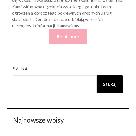
się wysoką trwałością a oprócz tego solidnością wykonania.
Zamówić można egzekucja wszelkiego gatunku bram,
ogrodzeń a oprócz tego pokrewnych drobnych usług
ślusarskich. Doradcy ochoczo udzielają wszelkich
niezbędnych informacji. Namawiamy.
Read more
SZUKAJ
Szukaj
Najnowsze wpisy