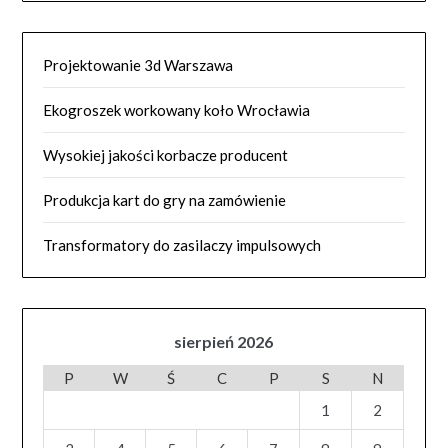
Projektowanie 3d Warszawa
Ekogroszek workowany koło Wrocławia
Wysokiej jakości korbacze producent
Produkcja kart do gry na zamówienie
Transformatory do zasilaczy impulsowych
sierpień 2026
P
W
Ś
C
P
S
N
1
2