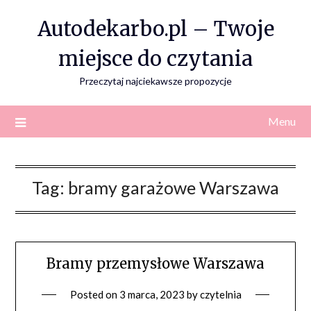
Skip
Autodekarbo.pl – Twoje
to
content
miejsce do czytania
Przeczytaj najciekawsze propozycje
Menu
Tag:
bramy garażowe Warszawa
Bramy przemysłowe Warszawa
Posted on
3 marca, 2023
by
czytelnia