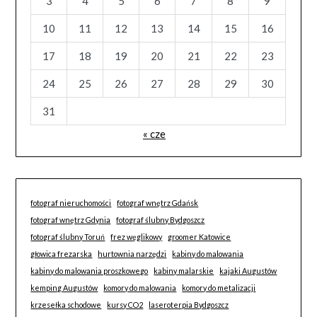
3
4
5
6
7
8
9
10
11
12
13
14
15
16
17
18
19
20
21
22
23
24
25
26
27
28
29
30
31
« cze
fotograf nieruchomości
fotograf wnętrz Gdańsk
fotograf wnętrz Gdynia
fotograf ślubny Bydgoszcz
fotograf ślubny Toruń
frez węglikowy
groomer Katowice
głowica frezarska
hurtownia narzędzi
kabiny do malowania
kabiny do malowania proszkowego
kabiny malarskie
kajaki Augustów
kemping Augustów
komory do malowania
komory do metalizacji
krzesełka schodowe
kursy CO2
laseroterpia Bydgoszcz