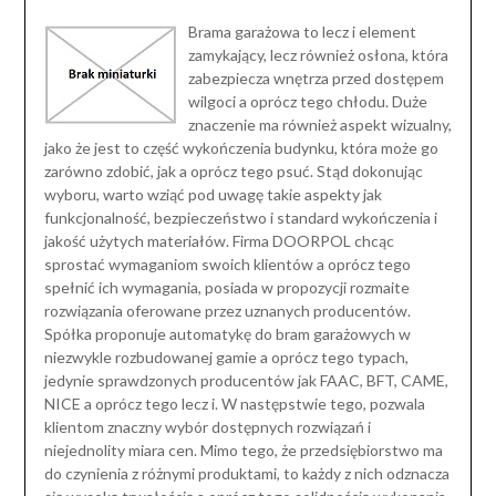
Brama garażowa to lecz i element
zamykający, lecz również osłona, która
zabezpiecza wnętrza przed dostępem
wilgoci a oprócz tego chłodu. Duże
znaczenie ma również aspekt wizualny,
jako że jest to część wykończenia budynku, która może go
zarówno zdobić, jak a oprócz tego psuć. Stąd dokonując
wyboru, warto wziąć pod uwagę takie aspekty jak
funkcjonalność, bezpieczeństwo i standard wykończenia i
jakość użytych materiałów. Firma DOORPOL chcąc
sprostać wymaganiom swoich klientów a oprócz tego
spełnić ich wymagania, posiada w propozycji rozmaite
rozwiązania oferowane przez uznanych producentów.
Spółka proponuje automatykę do bram garażowych w
niezwykle rozbudowanej gamie a oprócz tego typach,
jedynie sprawdzonych producentów jak FAAC, BFT, CAME,
NICE a oprócz tego lecz i. W następstwie tego, pozwala
klientom znaczny wybór dostępnych rozwiązań i
niejednolity miara cen. Mimo tego, że przedsiębiorstwo ma
do czynienia z różnymi produktami, to każdy z nich odznacza