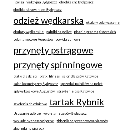
lipoliza iniekcyjna Bydgoszcz
obróbka cnc Bydgoszcz
obróbka skrawaniem Bydgoszcz
odzież wędkarska
okulary polaryzacyjne
okulary wędkarskie
palniki na pellet
pisanie prac magisterskich
pola namiotowe Augustów
powłoki gumowe
przynęty pstrągowe
przynęty spinningowe
płatki dla dzieci
płatki fitness
salon dla psów Katowice
salon kosmetyczny Bydgoszcz
sprzedaż palników na pelet
spływy kajakowe Augustów
strzyżenie psa Katowice
tartak Rybnik
szkolenia chłodnictwo
Usuwanie adblue
wybielanie zębów Bydgoszcz
wykładziny chemoodporne
zbiornik do przechowywania wody
zbiorniki na pix i pax