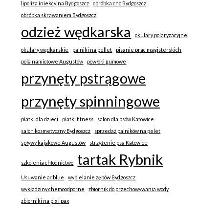
lipoliza iniekcyjna Bydgoszcz
obróbka cnc Bydgoszcz
obróbka skrawaniem Bydgoszcz
odzież wędkarska
okulary polaryzacyjne
okulary wędkarskie
palniki na pellet
pisanie prac magisterskich
pola namiotowe Augustów
powłoki gumowe
przynęty pstrągowe
przynęty spinningowe
płatki dla dzieci
płatki fitness
salon dla psów Katowice
salon kosmetyczny Bydgoszcz
sprzedaż palników na pelet
spływy kajakowe Augustów
strzyżenie psa Katowice
tartak Rybnik
szkolenia chłodnictwo
Usuwanie adblue
wybielanie zębów Bydgoszcz
wykładziny chemoodporne
zbiornik do przechowywania wody
zbiorniki na pix i pax