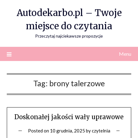
Skip
Autodekarbo.pl – Twoje
to
content
miejsce do czytania
Przeczytaj najciekawsze propozycje
Menu
Tag:
brony talerzowe
Doskonałej jakości wały uprawowe
Posted on
10 grudnia, 2025
by
czytelnia