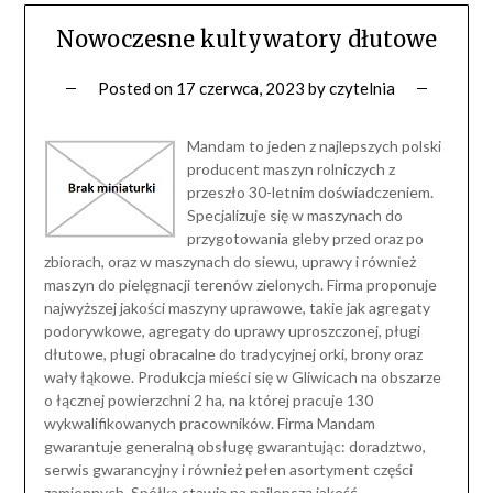
Nowoczesne kultywatory dłutowe
Posted on
17 czerwca, 2023
by
czytelnia
Mandam to jeden z najlepszych polski
producent maszyn rolniczych z
przeszło 30-letnim doświadczeniem.
Specjalizuje się w maszynach do
przygotowania gleby przed oraz po
zbiorach, oraz w maszynach do siewu, uprawy i również
maszyn do pielęgnacji terenów zielonych. Firma proponuje
najwyższej jakości maszyny uprawowe, takie jak agregaty
podorywkowe, agregaty do uprawy uproszczonej, pługi
dłutowe, pługi obracalne do tradycyjnej orki, brony oraz
wały łąkowe. Produkcja mieści się w Gliwicach na obszarze
o łącznej powierzchni 2 ha, na której pracuje 130
wykwalifikowanych pracowników. Firma Mandam
gwarantuje generalną obsługę gwarantując: doradztwo,
serwis gwarancyjny i również pełen asortyment części
zamiennych. Spółka stawia na najlepszą jakość