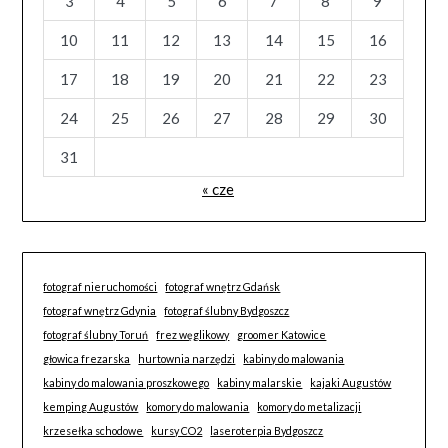
3
4
5
6
7
8
9
10
11
12
13
14
15
16
17
18
19
20
21
22
23
24
25
26
27
28
29
30
31
« cze
fotograf nieruchomości
fotograf wnętrz Gdańsk
fotograf wnętrz Gdynia
fotograf ślubny Bydgoszcz
fotograf ślubny Toruń
frez węglikowy
groomer Katowice
głowica frezarska
hurtownia narzędzi
kabiny do malowania
kabiny do malowania proszkowego
kabiny malarskie
kajaki Augustów
kemping Augustów
komory do malowania
komory do metalizacji
krzesełka schodowe
kursy CO2
laseroterpia Bydgoszcz