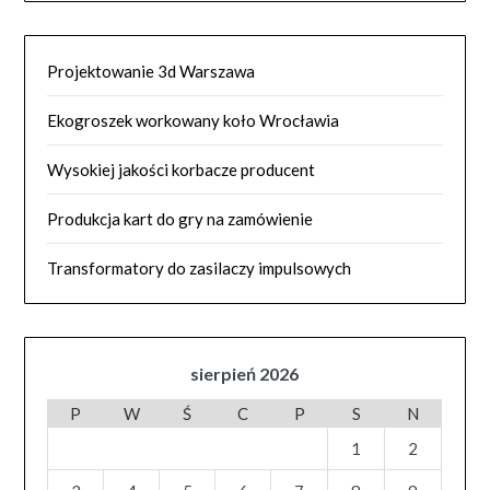
Projektowanie 3d Warszawa
Ekogroszek workowany koło Wrocławia
Wysokiej jakości korbacze producent
Produkcja kart do gry na zamówienie
Transformatory do zasilaczy impulsowych
sierpień 2026
P
W
Ś
C
P
S
N
1
2