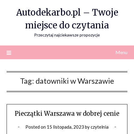
Skip
Autodekarbo.pl – Twoje
to
content
miejsce do czytania
Przeczytaj najciekawsze propozycje
Menu
Tag:
datowniki w Warszawie
Pieczątki Warszawa w dobrej cenie
Posted on
15 listopada, 2023
by
czytelnia