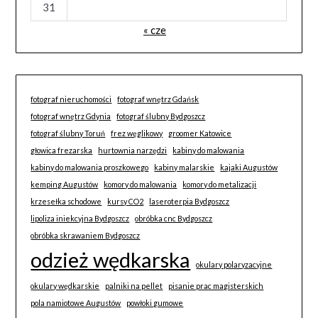
31
« cze
fotograf nieruchomości
fotograf wnętrz Gdańsk
fotograf wnętrz Gdynia
fotograf ślubny Bydgoszcz
fotograf ślubny Toruń
frez węglikowy
groomer Katowice
głowica frezarska
hurtownia narzędzi
kabiny do malowania
kabiny do malowania proszkowego
kabiny malarskie
kajaki Augustów
kemping Augustów
komory do malowania
komory do metalizacji
krzesełka schodowe
kursy CO2
laseroterpia Bydgoszcz
lipoliza iniekcyjna Bydgoszcz
obróbka cnc Bydgoszcz
obróbka skrawaniem Bydgoszcz
odzież wędkarska
okulary polaryzacyjne
okulary wędkarskie
palniki na pellet
pisanie prac magisterskich
pola namiotowe Augustów
powłoki gumowe