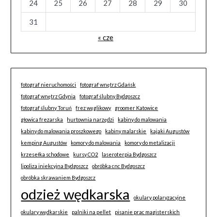
24
25
26
27
28
29
30
31
« cze
fotograf nieruchomości
fotograf wnętrz Gdańsk
fotograf wnętrz Gdynia
fotograf ślubny Bydgoszcz
fotograf ślubny Toruń
frez węglikowy
groomer Katowice
głowica frezarska
hurtownia narzędzi
kabiny do malowania
kabiny do malowania proszkowego
kabiny malarskie
kajaki Augustów
kemping Augustów
komory do malowania
komory do metalizacji
krzesełka schodowe
kursy CO2
laseroterpia Bydgoszcz
lipoliza iniekcyjna Bydgoszcz
obróbka cnc Bydgoszcz
obróbka skrawaniem Bydgoszcz
odzież wędkarska
okulary polaryzacyjne
okulary wędkarskie
palniki na pellet
pisanie prac magisterskich