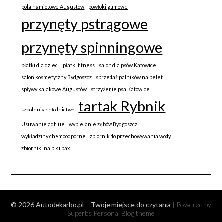
pola namiotowe Augustów
powłoki gumowe
przynęty pstrągowe
przynęty spinningowe
płatki dla dzieci
płatki fitness
salon dla psów Katowice
salon kosmetyczny Bydgoszcz
sprzedaż palników na pelet
spływy kajakowe Augustów
strzyżenie psa Katowice
tartak Rybnik
szkolenia chłodnictwo
Usuwanie adblue
wybielanie zębów Bydgoszcz
wykładziny chemoodporne
zbiornik do przechowywania wody
zbiorniki na pix i pax
© 2026 Autodekarbo.pl – Twoje miejsce do czytania
| Powered by
Superbs
Personal Blog theme