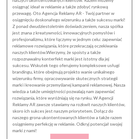
naszych ukontentowanych klientów. Razem możemy
osiągnąć ideał w reklamie a także zdobyć rynkową
przewagę. Oto Agencja Reklamy AR - Twój partner w
osiągnięciu doskonałego wizerunku a także sukcesu marki!
Z ponad dwudziestoletnim doświadczeniem, nasza spółka
jest znana z kreatywności, innowacyjnych pomysłów i
profesjonalizmu, które łączymy w jednym celu: zapewniać
reklamowe rozwiązania, które przekraczają oczekiwania
naszych klientów.Wierzymy, że spoisty a także
rozpoznawalny konterfekt marki jest istotny dla jej
sukcesu. Wskutek tego oferujemy kompleksowe usługi
brandingu, które obejmują projekto wanie unikalnego
wizerunku firmy, opracowywanie skutecznych strategii
marki i kreowanie przemyślanej kampanii reklamowej. Nasza
wiedza a także umiejętności pozwalają nam zapewniać
rozwiązania, które wyróżniają się na rynku. W Agencji
Reklamy AR zawsze stawiamy na rozkwit naszych klientów,
skoro ich sukces jest naszym priorytetem. Dołącz do
naszego grona ukontentowanych klientów a także razem
osiągniemy perfekcję w reklamie. Odkryj potencjał swojej
marki z nami!