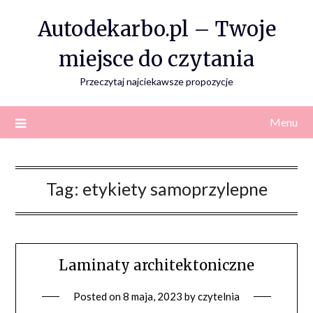
Skip
Autodekarbo.pl – Twoje
to
content
miejsce do czytania
Przeczytaj najciekawsze propozycje
Menu
Tag:
etykiety samoprzylepne
Laminaty architektoniczne
Posted on
8 maja, 2023
by
czytelnia