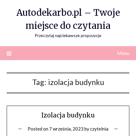
Skip
Autodekarbo.pl – Twoje
to
content
miejsce do czytania
Przeczytaj najciekawsze propozycje
Menu
Tag:
izolacja budynku
Izolacja budynku
Posted on
7 września, 2023
by
czytelnia