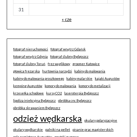
31
« cze
fotograf nieruchomości
fotograf wnętrz Gdańsk
fotograf wnętrz Gdynia
fotograf ślubny Bydgoszcz
fotograf ślubny Toruń
frez węglikowy
groomer Katowice
głowica frezarska
hurtownia narzędzi
kabiny do malowania
kabiny do malowania proszkowego
kabiny malarskie
kajaki Augustów
kemping Augustów
komory do malowania
komory do metalizacji
krzesełka schodowe
kursy CO2
laseroterpia Bydgoszcz
lipoliza iniekcyjna Bydgoszcz
obróbka cnc Bydgoszcz
obróbka skrawaniem Bydgoszcz
odzież wędkarska
okulary polaryzacyjne
okulary wędkarskie
palniki na pellet
pisanie prac magisterskich
pola namiotowe Augustów
powłoki gumowe