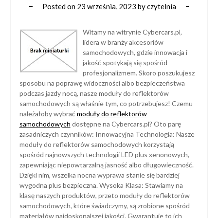
Posted on
23 września, 2023
by
czytelnia
Witamy na witrynie Cybercars.pl,
lidera w branży akcesoriów
samochodowych, gdzie innowacja i
jakość spotykają się spośród
profesjonalizmem. Skoro poszukujesz
sposobu na poprawę widoczności albo bezpieczeństwa
podczas jazdy nocą, nasze moduły do reflektorów
samochodowych są właśnie tym, co potrzebujesz! Czemu
należałoby wybrać
moduły do reflektorów
samochodowych
dostępne na Cybercars.pl? Oto parę
zasadniczych czynników: Innowacyjna Technologia: Nasze
moduły do reflektorów samochodowych korzystają
spośród najnowszych technologii LED plus xenonowych,
zapewniając niepowtarzalną jasność albo długowieczność.
Dzięki nim, wszelka nocna wyprawa stanie się bardziej
wygodna plus bezpieczna. Wysoka Klasa: Stawiamy na
klasę naszych produktów, przeto moduły do reflektorów
samochodowych, które świadczymy, są zrobione spośród
materiałów najdoskonalszej jakości. Gwarantuje to ich