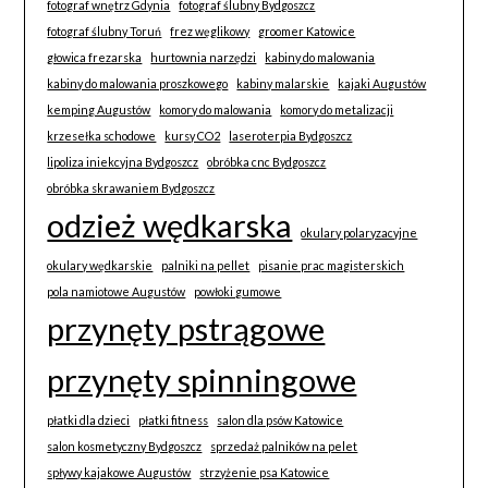
fotograf wnętrz Gdynia
fotograf ślubny Bydgoszcz
fotograf ślubny Toruń
frez węglikowy
groomer Katowice
głowica frezarska
hurtownia narzędzi
kabiny do malowania
kabiny do malowania proszkowego
kabiny malarskie
kajaki Augustów
kemping Augustów
komory do malowania
komory do metalizacji
krzesełka schodowe
kursy CO2
laseroterpia Bydgoszcz
lipoliza iniekcyjna Bydgoszcz
obróbka cnc Bydgoszcz
obróbka skrawaniem Bydgoszcz
odzież wędkarska
okulary polaryzacyjne
okulary wędkarskie
palniki na pellet
pisanie prac magisterskich
pola namiotowe Augustów
powłoki gumowe
przynęty pstrągowe
przynęty spinningowe
płatki dla dzieci
płatki fitness
salon dla psów Katowice
salon kosmetyczny Bydgoszcz
sprzedaż palników na pelet
spływy kajakowe Augustów
strzyżenie psa Katowice