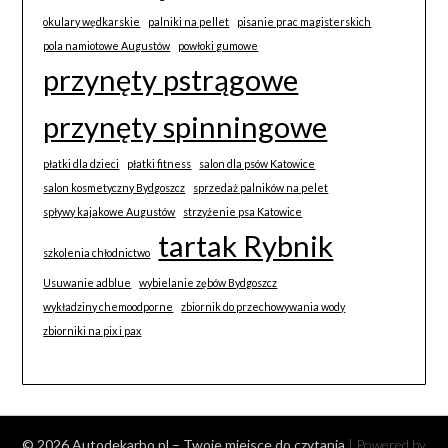
okulary wędkarskie
palniki na pellet
pisanie prac magisterskich
pola namiotowe Augustów
powłoki gumowe
przynęty pstrągowe
przynęty spinningowe
płatki dla dzieci
płatki fitness
salon dla psów Katowice
salon kosmetyczny Bydgoszcz
sprzedaż palników na pelet
spływy kajakowe Augustów
strzyżenie psa Katowice
tartak Rybnik
szkolenia chłodnictwo
Usuwanie adblue
wybielanie zębów Bydgoszcz
wykładziny chemoodporne
zbiornik do przechowywania wody
zbiorniki na pix i pax
© 2026 Autodekarbo.pl – Twoje miejsce do czytania
| Powered by