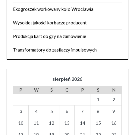
Ekogroszek workowany koło Wrocławia
Wysokiej jakości korbacze producent
Produkcja kart do gry na zamówienie
Transformatory do zasilaczy impulsowych
sierpień 2026
P
W
Ś
C
P
S
N
1
2
3
4
5
6
7
8
9
10
11
12
13
14
15
16
17
18
19
20
21
22
23