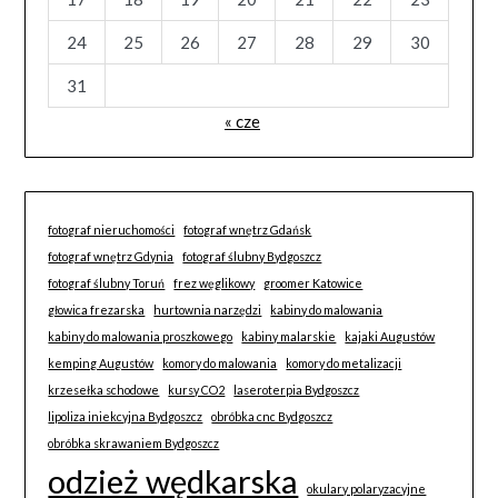
24
25
26
27
28
29
30
31
« cze
fotograf nieruchomości
fotograf wnętrz Gdańsk
fotograf wnętrz Gdynia
fotograf ślubny Bydgoszcz
fotograf ślubny Toruń
frez węglikowy
groomer Katowice
głowica frezarska
hurtownia narzędzi
kabiny do malowania
kabiny do malowania proszkowego
kabiny malarskie
kajaki Augustów
kemping Augustów
komory do malowania
komory do metalizacji
krzesełka schodowe
kursy CO2
laseroterpia Bydgoszcz
lipoliza iniekcyjna Bydgoszcz
obróbka cnc Bydgoszcz
obróbka skrawaniem Bydgoszcz
odzież wędkarska
okulary polaryzacyjne