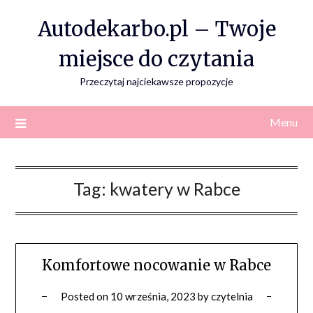
Skip
Autodekarbo.pl – Twoje
to
content
miejsce do czytania
Przeczytaj najciekawsze propozycje
Menu
Tag:
kwatery w Rabce
Komfortowe nocowanie w Rabce
Posted on
10 września, 2023
by
czytelnia