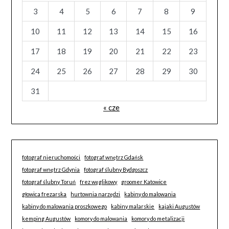
3
4
5
6
7
8
9
10
11
12
13
14
15
16
17
18
19
20
21
22
23
24
25
26
27
28
29
30
31
« cze
fotograf nieruchomości
fotograf wnętrz Gdańsk
fotograf wnętrz Gdynia
fotograf ślubny Bydgoszcz
fotograf ślubny Toruń
frez węglikowy
groomer Katowice
głowica frezarska
hurtownia narzędzi
kabiny do malowania
kabiny do malowania proszkowego
kabiny malarskie
kajaki Augustów
kemping Augustów
komory do malowania
komory do metalizacji