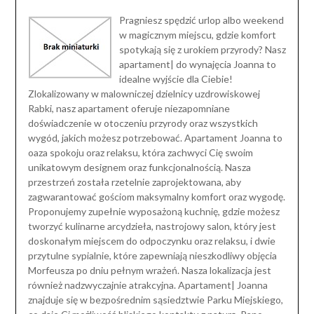
Pragniesz spędzić urlop albo weekend
w magicznym miejscu, gdzie komfort
spotykają się z urokiem przyrody? Nasz
apartament| do wynajęcia Joanna to
idealne wyjście dla Ciebie!
Zlokalizowany w malowniczej dzielnicy uzdrowiskowej
Rabki, nasz apartament oferuje niezapomniane
doświadczenie w otoczeniu przyrody oraz wszystkich
wygód, jakich możesz potrzebować. Apartament Joanna to
oaza spokoju oraz relaksu, która zachwyci Cię swoim
unikatowym designem oraz funkcjonalnością. Nasza
przestrzeń została rzetelnie zaprojektowana, aby
zagwarantować gościom maksymalny komfort oraz wygodę.
Proponujemy zupełnie wyposażoną kuchnię, gdzie możesz
tworzyć kulinarne arcydzieła, nastrojowy salon, który jest
doskonałym miejscem do odpoczynku oraz relaksu, i dwie
przytulne sypialnie, które zapewniają nieszkodliwy objęcia
Morfeusza po dniu pełnym wrażeń. Nasza lokalizacja jest
również nadzwyczajnie atrakcyjna. Apartament| Joanna
znajduje się w bezpośrednim sąsiedztwie Parku Miejskiego,