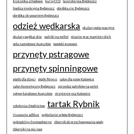
krzesełka schodowe
kursy CO2
laseroterpia Bydgoszcz
lipoliza iniekcyjna Bydgoszcz
obróbka cnc Bydgoszcz
obróbka skrawaniem Bydgoszcz
odzież wędkarska
okulary polaryzacyjne
okulary wędkarskie
palniki na pellet
pisanie prac magisterskich
pola namiotowe Augustów
powłoki gumowe
przynęty pstrągowe
przynęty spinningowe
płatki dla dzieci
płatki fitness
salon dla psów Katowice
salon kosmetyczny Bydgoszcz
sprzedaż palników na pelet
spływy kajakowe Augustów
strzyżenie psa Katowice
tartak Rybnik
szkolenia chłodnictwo
Usuwanie adblue
wybielanie zębów Bydgoszcz
wykładziny chemoodporne
zbiornik do przechowywania wody
zbiorniki na pix i pax