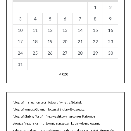
1
2
3
4
5
6
7
8
9
10
11
12
13
14
15
16
17
18
19
20
21
22
23
24
25
26
27
28
29
30
31
« cze
fotograf nieruchomości
fotograf wnętrz Gdańsk
fotograf wnętrz Gdynia
fotograf ślubny Bydgoszcz
fotograf ślubny Toruń
frez węglikowy
groomer Katowice
głowica frezarska
hurtownia narzędzi
kabiny do malowania
kabiny do malowania proszkowego
kabiny malarskie
kajaki Augustów