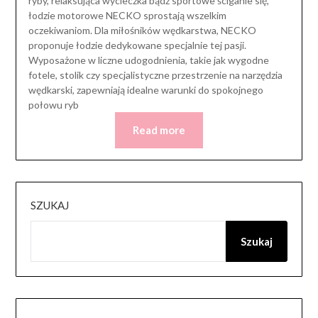
ryby, relaksująca wycieczka bądź sportowe ściganie się,
łodzie motorowe NECKO sprostają wszelkim
oczekiwaniom. Dla miłośników wędkarstwa, NECKO
proponuje łodzie dedykowane specjalnie tej pasji.
Wyposażone w liczne udogodnienia, takie jak wygodne
fotele, stolik czy specjalistyczne przestrzenie na narzędzia
wędkarski, zapewniają idealne warunki do spokojnego
połowu ryb
Read more
SZUKAJ
Szukaj