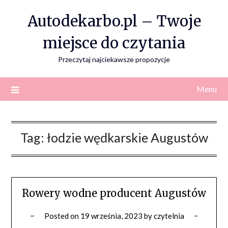
Skip
Autodekarbo.pl – Twoje
to
content
miejsce do czytania
Przeczytaj najciekawsze propozycje
Menu
Tag:
łodzie wędkarskie Augustów
Rowery wodne producent Augustów
Posted on
19 września, 2023
by
czytelnia