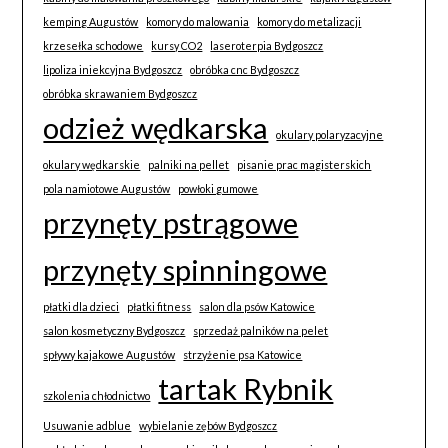
kemping Augustów
komory do malowania
komory do metalizacji
krzesełka schodowe
kursy CO2
laseroterpia Bydgoszcz
lipoliza iniekcyjna Bydgoszcz
obróbka cnc Bydgoszcz
obróbka skrawaniem Bydgoszcz
odzież wędkarska
okulary polaryzacyjne
okulary wędkarskie
palniki na pellet
pisanie prac magisterskich
pola namiotowe Augustów
powłoki gumowe
przynęty pstrągowe
przynęty spinningowe
płatki dla dzieci
płatki fitness
salon dla psów Katowice
salon kosmetyczny Bydgoszcz
sprzedaż palników na pelet
spływy kajakowe Augustów
strzyżenie psa Katowice
tartak Rybnik
szkolenia chłodnictwo
Usuwanie adblue
wybielanie zębów Bydgoszcz