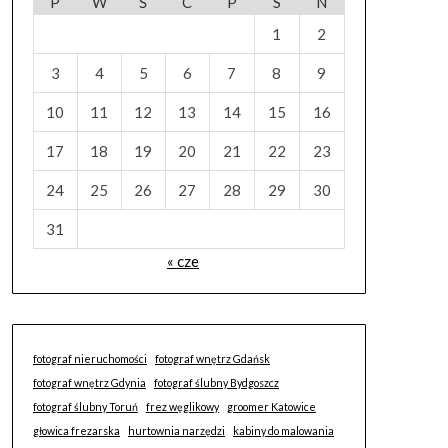
P
W
Ś
C
P
S
N
1
2
3
4
5
6
7
8
9
10
11
12
13
14
15
16
17
18
19
20
21
22
23
24
25
26
27
28
29
30
31
« cze
fotograf nieruchomości
fotograf wnętrz Gdańsk
fotograf wnętrz Gdynia
fotograf ślubny Bydgoszcz
fotograf ślubny Toruń
frez węglikowy
groomer Katowice
głowica frezarska
hurtownia narzędzi
kabiny do malowania