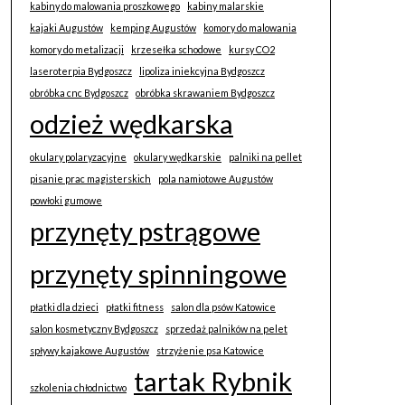
kabiny do malowania proszkowego
kabiny malarskie
kajaki Augustów
kemping Augustów
komory do malowania
komory do metalizacji
krzesełka schodowe
kursy CO2
laseroterpia Bydgoszcz
lipoliza iniekcyjna Bydgoszcz
obróbka cnc Bydgoszcz
obróbka skrawaniem Bydgoszcz
odzież wędkarska
okulary polaryzacyjne
okulary wędkarskie
palniki na pellet
pisanie prac magisterskich
pola namiotowe Augustów
powłoki gumowe
przynęty pstrągowe
przynęty spinningowe
płatki dla dzieci
płatki fitness
salon dla psów Katowice
salon kosmetyczny Bydgoszcz
sprzedaż palników na pelet
spływy kajakowe Augustów
strzyżenie psa Katowice
tartak Rybnik
szkolenia chłodnictwo