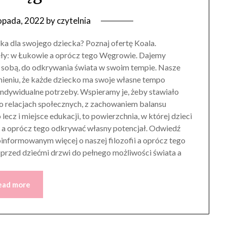
topada, 2022
by
czytelnia
ka dla swojego dziecka? Poznaj ofertę Koala.
ały: w Łukowie a oprócz tego Węgrowie. Dajemy
 sobą, do odkrywania świata w swoim tempie. Nasze
umieniu, że każde dziecko ma swoje własne tempo
indywidualne potrzeby. Wspieramy je, żeby stawiało
go relacjach społecznych, z zachowaniem balansu
ecz i miejsce edukacji, to powierzchnia, w której dzieci
i a oprócz tego odkrywać własny potencjał. Odwiedź
oinformowanym więcej o naszej filozofii a oprócz tego
 przed dziećmi drzwi do pełnego możliwości świata a
ead more