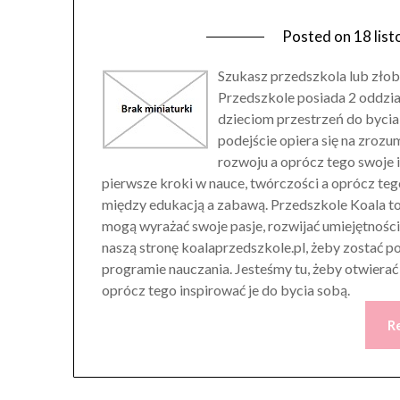
Posted on
18 lis
Szukasz przedszkola lub złob
Przedszkole posiada 2 oddzi
dzieciom przestrzeń do bycia
podejście opiera się na zroz
rozwoju a oprócz tego swoje 
pierwsze kroki w nauce, twórczości a oprócz te
między edukacją a zabawą. Przedszkole Koala to l
mogą wyrażać swoje pasje, rozwijać umiejętnośc
naszą stronę koalaprzedszkole.pl, żeby zostać p
programie nauczania. Jesteśmy tu, żeby otwierać
oprócz tego inspirować je do bycia sobą.
R