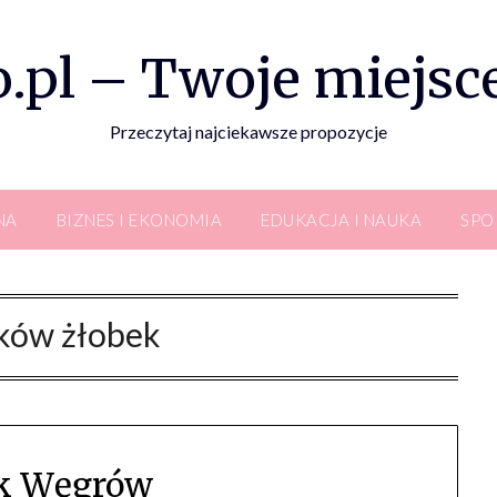
.pl – Twoje miejsce
Przeczytaj najciekawsze propozycje
NA
BIZNES I EKONOMIA
EDUKACJA I NAUKA
SPO
ków żłobek
k Węgrów