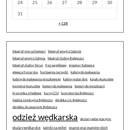
24
25
26
27
28
29
30
31
« cze
fotograf nieruchomości
fotograf wnętrz Gdańsk
fotograf wnętrz Gdynia
fotograf ślubny Bydgoszcz
fotograf ślubny Toruń
frez węglikowy
groomer Katowice
głowica frezarska
hurtownia narzędzi
kabiny do malowania
kabiny do malowania proszkowego
kabiny malarskie
kajaki Augustów
kemping Augustów
komory do malowania
komory do metalizacji
krzesełka schodowe
kursy CO2
laseroterpia Bydgoszcz
lipoliza iniekcyjna Bydgoszcz
obróbka cnc Bydgoszcz
obróbka skrawaniem Bydgoszcz
odzież wędkarska
okulary polaryzacyjne
okulary wędkarskie
palniki na pellet
pisanie prac magisterskich