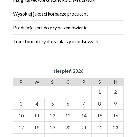
Ekogroszek workowany koło Wrocławia
Wysokiej jakości korbacze producent
Produkcja kart do gry na zamówienie
Transformatory do zasilaczy impulsowych
sierpień 2026
P
W
Ś
C
P
S
N
1
2
3
4
5
6
7
8
9
10
11
12
13
14
15
16
17
18
19
20
21
22
23