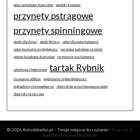
pola namiotowe Augustów
powłoki gumowe
przynęty pstrągowe
przynęty spinningowe
płatki dla dzieci
płatki fitness
salon dla psów Katowice
salon kosmetyczny Bydgoszcz
sprzedaż palników na pelet
spływy kajakowe Augustów
strzyżenie psa Katowice
tartak Rybnik
szkolenia chłodnictwo
Usuwanie adblue
wybielanie zębów Bydgoszcz
wykładziny chemoodporne
zbiornik do przechowywania wody
zbiorniki na pix i pax
© 2026 Autodekarbo.pl – Twoje miejsce do czytania
| Powered by
Superbs
Personal Blog theme