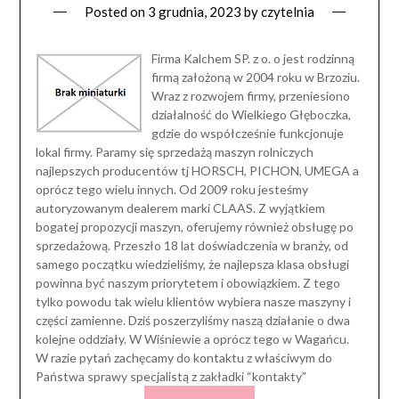
Posted on
3 grudnia, 2023
by
czytelnia
Firma Kalchem SP. z o. o jest rodzinną
firmą założoną w 2004 roku w Brzoziu.
Wraz z rozwojem firmy, przeniesiono
działalność do Wielkiego Głęboczka,
gdzie do współcześnie funkcjonuje
lokal firmy. Paramy się sprzedażą maszyn rolniczych
najlepszych producentów tj HORSCH, PICHON, UMEGA a
oprócz tego wielu innych. Od 2009 roku jesteśmy
autoryzowanym dealerem marki CLAAS. Z wyjątkiem
bogatej propozycji maszyn, oferujemy również obsługę po
sprzedażową. Przeszło 18 lat doświadczenia w branży, od
samego początku wiedzieliśmy, że najlepsza klasa obsługi
powinna być naszym priorytetem i obowiązkiem. Z tego
tylko powodu tak wielu klientów wybiera nasze maszyny i
części zamienne. Dziś poszerzyliśmy naszą działanie o dwa
kolejne oddziały. W Wiśniewie a oprócz tego w Wagańcu.
W razie pytań zachęcamy do kontaktu z właściwym do
Państwa sprawy specjalistą z zakładki “kontakty”