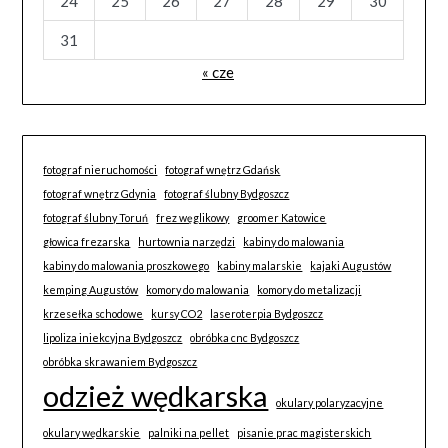
24
25
26
27
28
29
30
31
« cze
fotograf nieruchomości
fotograf wnętrz Gdańsk
fotograf wnętrz Gdynia
fotograf ślubny Bydgoszcz
fotograf ślubny Toruń
frez węglikowy
groomer Katowice
głowica frezarska
hurtownia narzędzi
kabiny do malowania
kabiny do malowania proszkowego
kabiny malarskie
kajaki Augustów
kemping Augustów
komory do malowania
komory do metalizacji
krzesełka schodowe
kursy CO2
laseroterpia Bydgoszcz
lipoliza iniekcyjna Bydgoszcz
obróbka cnc Bydgoszcz
obróbka skrawaniem Bydgoszcz
odzież wędkarska
okulary polaryzacyjne
okulary wędkarskie
palniki na pellet
pisanie prac magisterskich