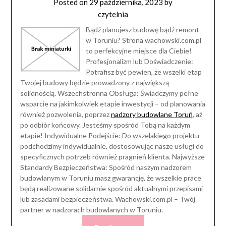
Posted on
29 października, 2023
by
czytelnia
Bądź planujesz budowę bądź remont
w Toruniu? Strona wachowski.com.pl
to perfekcyjne miejsce dla Ciebie!
Profesjonalizm lub Doświadczenie:
Potrafisz być pewien, że wszelki etap
Twojej budowy będzie prowadzony z największą
solidnością. Wszechstronna Obsługa: Świadczymy pełne
wsparcie na jakimkolwiek etapie inwestycji – od planowania
również pozwolenia, poprzez
nadzory budowlane Toruń
, aż
po odbiór końcowy. Jesteśmy spośród Tobą na każdym
etapie! Indywidualne Podejście: Do wszelakiego projektu
podchodzimy indywidualnie, dostosowując nasze usługi do
specyficznych potrzeb również pragnień klienta. Najwyższe
Standardy Bezpieczeństwa: Spośród naszym nadzorem
budowlanym w Toruniu masz gwarancję, że wszelkie prace
będą realizowane solidarnie spośród aktualnymi przepisami
lub zasadami bezpieczeństwa. Wachowski.com.pl – Twój
partner w nadzorach budowlanych w Toruniu.