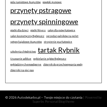
pola namiotowe Augustów
powłoki gumowe
przynęty pstrągowe
przynęty spinningowe
płatki dla dzieci
płatki fitness
salon dla psów Katowice
salon kosmetyczny Bydgoszcz
sprzedaż palników na pelet
spływy kajakowe Augustów
strzyżenie psa Katowice
tartak Rybnik
szkolenia chłodnictwo
Usuwanie adblue
wybielanie zębów Bydgoszcz
wykładziny chemoodporne
zbiornik do przechowywania wody
zbiorniki na pix i pax
© 2026 Autodekarbo.pl – Twoje miejsce do czytania
| Powered by
Superbs
Personal Blog theme