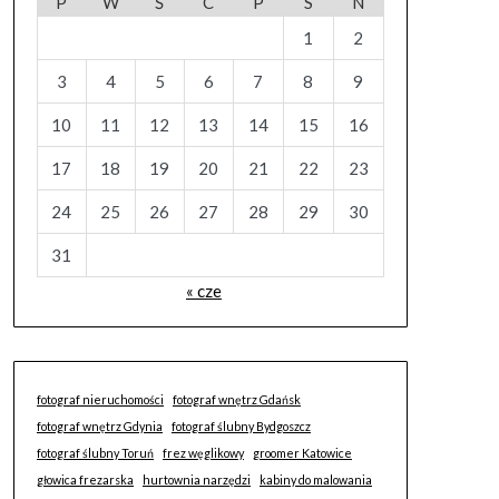
P
W
Ś
C
P
S
N
1
2
3
4
5
6
7
8
9
10
11
12
13
14
15
16
17
18
19
20
21
22
23
24
25
26
27
28
29
30
31
« cze
fotograf nieruchomości
fotograf wnętrz Gdańsk
fotograf wnętrz Gdynia
fotograf ślubny Bydgoszcz
fotograf ślubny Toruń
frez węglikowy
groomer Katowice
głowica frezarska
hurtownia narzędzi
kabiny do malowania