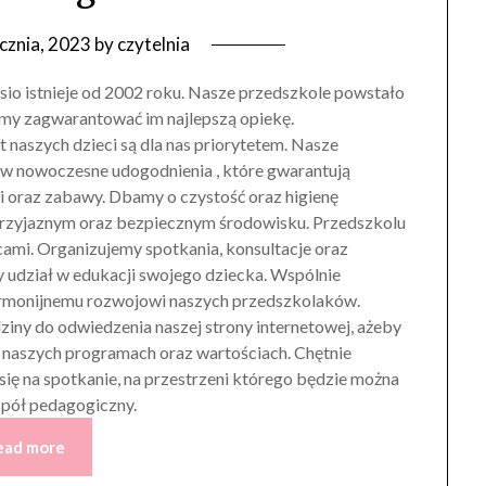
cznia, 2023
by
czytelnia
io istnieje od 2002 roku. Nasze przedszkole powstało
emy zagwarantować im najlepszą opiekę.
naszych dzieci są dla nas priorytetem. Nasze
 w nowoczesne udogodnienia , które gwarantują
 oraz zabawy. Dbamy o czystość oraz higienę
 przyjaznym oraz bezpiecznym środowisku. Przedszkolu
ami. Organizujemy spotkania, konsultacje oraz
 udział w edukacji swojego dziecka. Wspólnie
armonijnemu rozwojowi naszych przedszkolaków.
iny do odwiedzenia naszej strony internetowej, ażeby
, naszych programach oraz wartościach. Chętnie
ę na spotkanie, na przestrzeni którego będzie można
spół pedagogiczny.
ead more