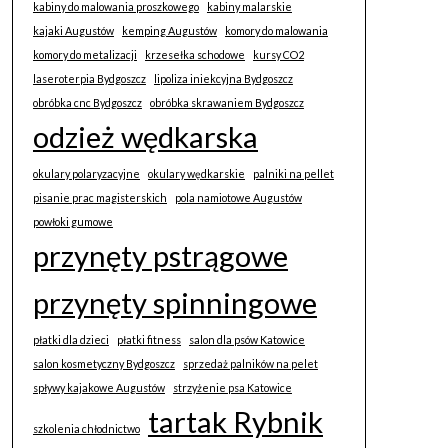
kabiny do malowania proszkowego
kabiny malarskie
kajaki Augustów
kemping Augustów
komory do malowania
komory do metalizacji
krzesełka schodowe
kursy CO2
laseroterpia Bydgoszcz
lipoliza iniekcyjna Bydgoszcz
obróbka cnc Bydgoszcz
obróbka skrawaniem Bydgoszcz
odzież wędkarska
okulary polaryzacyjne
okulary wędkarskie
palniki na pellet
pisanie prac magisterskich
pola namiotowe Augustów
powłoki gumowe
przynęty pstrągowe
przynęty spinningowe
płatki dla dzieci
płatki fitness
salon dla psów Katowice
salon kosmetyczny Bydgoszcz
sprzedaż palników na pelet
spływy kajakowe Augustów
strzyżenie psa Katowice
tartak Rybnik
szkolenia chłodnictwo