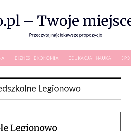
.pl – Twoje miejsce
Przeczytaj najciekawsze propozycje
NA
BIZNES I EKONOMIA
EDUKACJA I NAUKA
SPO
zedszkolne Legionowo
le Legionowo