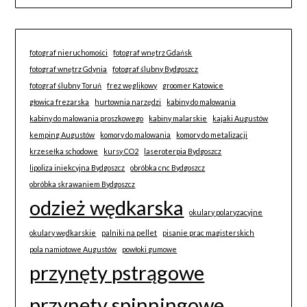
fotograf nieruchomości
fotograf wnętrz Gdańsk
fotograf wnętrz Gdynia
fotograf ślubny Bydgoszcz
fotograf ślubny Toruń
frez węglikowy
groomer Katowice
głowica frezarska
hurtownia narzędzi
kabiny do malowania
kabiny do malowania proszkowego
kabiny malarskie
kajaki Augustów
kemping Augustów
komory do malowania
komory do metalizacji
krzesełka schodowe
kursy CO2
laseroterpia Bydgoszcz
lipoliza iniekcyjna Bydgoszcz
obróbka cnc Bydgoszcz
obróbka skrawaniem Bydgoszcz
odzież wędkarska
okulary polaryzacyjne
okulary wędkarskie
palniki na pellet
pisanie prac magisterskich
pola namiotowe Augustów
powłoki gumowe
przynęty pstrągowe
przynęty spinningowe