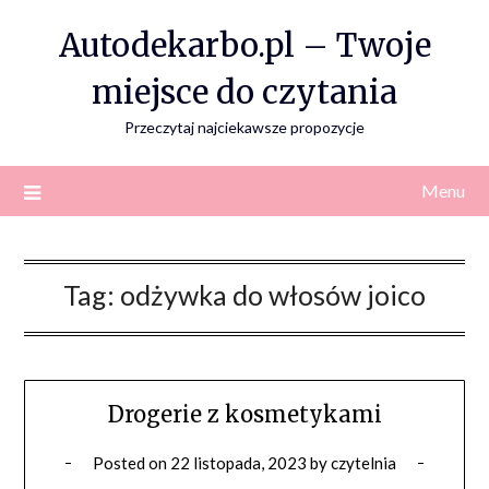
Skip
Autodekarbo.pl – Twoje
to
content
miejsce do czytania
Przeczytaj najciekawsze propozycje
Menu
Tag:
odżywka do włosów joico
Drogerie z kosmetykami
Posted on
22 listopada, 2023
by
czytelnia