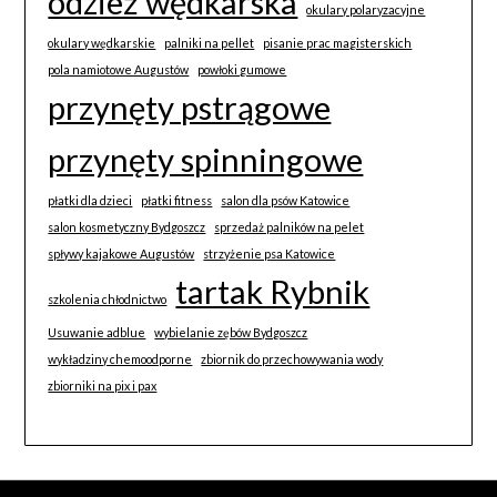
odzież wędkarska
okulary polaryzacyjne
okulary wędkarskie
palniki na pellet
pisanie prac magisterskich
pola namiotowe Augustów
powłoki gumowe
przynęty pstrągowe
przynęty spinningowe
płatki dla dzieci
płatki fitness
salon dla psów Katowice
salon kosmetyczny Bydgoszcz
sprzedaż palników na pelet
spływy kajakowe Augustów
strzyżenie psa Katowice
tartak Rybnik
szkolenia chłodnictwo
Usuwanie adblue
wybielanie zębów Bydgoszcz
wykładziny chemoodporne
zbiornik do przechowywania wody
zbiorniki na pix i pax