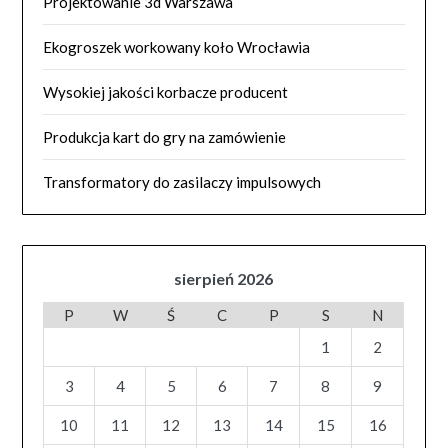
Projektowanie 3d Warszawa
Ekogroszek workowany koło Wrocławia
Wysokiej jakości korbacze producent
Produkcja kart do gry na zamówienie
Transformatory do zasilaczy impulsowych
sierpień 2026
P
W
Ś
C
P
S
N
1
2
3
4
5
6
7
8
9
10
11
12
13
14
15
16