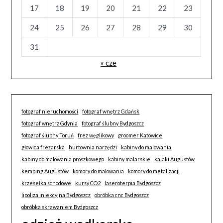
17
18
19
20
21
22
23
24
25
26
27
28
29
30
31
« cze
fotograf nieruchomości
fotograf wnętrz Gdańsk
fotograf wnętrz Gdynia
fotograf ślubny Bydgoszcz
fotograf ślubny Toruń
frez węglikowy
groomer Katowice
głowica frezarska
hurtownia narzędzi
kabiny do malowania
kabiny do malowania proszkowego
kabiny malarskie
kajaki Augustów
kemping Augustów
komory do malowania
komory do metalizacji
krzesełka schodowe
kursy CO2
laseroterpia Bydgoszcz
lipoliza iniekcyjna Bydgoszcz
obróbka cnc Bydgoszcz
obróbka skrawaniem Bydgoszcz