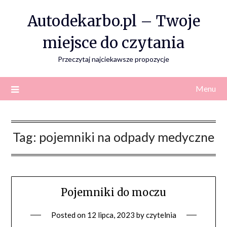
Skip
Autodekarbo.pl – Twoje
to
content
miejsce do czytania
Przeczytaj najciekawsze propozycje
Menu
Tag:
pojemniki na odpady medyczne
Pojemniki do moczu
Posted on
12 lipca, 2023
by
czytelnia