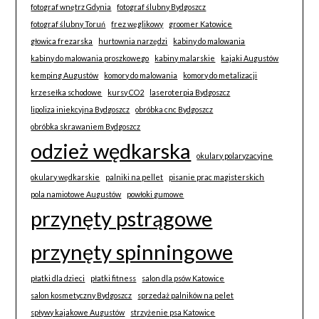
fotograf wnętrz Gdynia
fotograf ślubny Bydgoszcz
fotograf ślubny Toruń
frez węglikowy
groomer Katowice
głowica frezarska
hurtownia narzędzi
kabiny do malowania
kabiny do malowania proszkowego
kabiny malarskie
kajaki Augustów
kemping Augustów
komory do malowania
komory do metalizacji
krzesełka schodowe
kursy CO2
laseroterpia Bydgoszcz
lipoliza iniekcyjna Bydgoszcz
obróbka cnc Bydgoszcz
obróbka skrawaniem Bydgoszcz
odzież wędkarska
okulary polaryzacyjne
okulary wędkarskie
palniki na pellet
pisanie prac magisterskich
pola namiotowe Augustów
powłoki gumowe
przynęty pstrągowe
przynęty spinningowe
płatki dla dzieci
płatki fitness
salon dla psów Katowice
salon kosmetyczny Bydgoszcz
sprzedaż palników na pelet
spływy kajakowe Augustów
strzyżenie psa Katowice