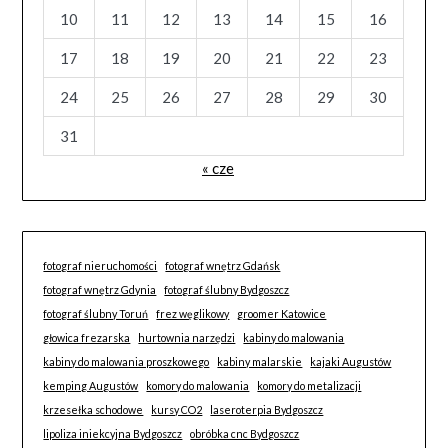
10
11
12
13
14
15
16
17
18
19
20
21
22
23
24
25
26
27
28
29
30
31
« cze
fotograf nieruchomości
fotograf wnętrz Gdańsk
fotograf wnętrz Gdynia
fotograf ślubny Bydgoszcz
fotograf ślubny Toruń
frez węglikowy
groomer Katowice
głowica frezarska
hurtownia narzędzi
kabiny do malowania
kabiny do malowania proszkowego
kabiny malarskie
kajaki Augustów
kemping Augustów
komory do malowania
komory do metalizacji
krzesełka schodowe
kursy CO2
laseroterpia Bydgoszcz
lipoliza iniekcyjna Bydgoszcz
obróbka cnc Bydgoszcz