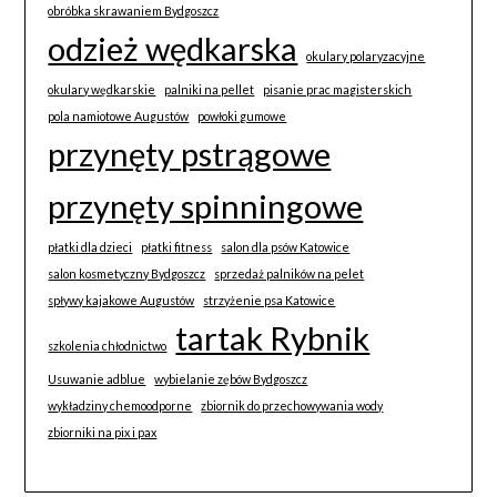
obróbka skrawaniem Bydgoszcz
odzież wędkarska
okulary polaryzacyjne
okulary wędkarskie
palniki na pellet
pisanie prac magisterskich
pola namiotowe Augustów
powłoki gumowe
przynęty pstrągowe
przynęty spinningowe
płatki dla dzieci
płatki fitness
salon dla psów Katowice
salon kosmetyczny Bydgoszcz
sprzedaż palników na pelet
spływy kajakowe Augustów
strzyżenie psa Katowice
tartak Rybnik
szkolenia chłodnictwo
Usuwanie adblue
wybielanie zębów Bydgoszcz
wykładziny chemoodporne
zbiornik do przechowywania wody
zbiorniki na pix i pax