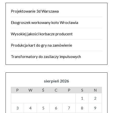
Projektowanie 3d Warszawa
Ekogroszek workowany koło Wrocławia
Wysokiej jakości korbacze producent
Produkcja kart do gry na zamówienie
Transformatory do zasilaczy impulsowych
sierpień 2026
P
W
Ś
C
P
S
N
1
2
3
4
5
6
7
8
9