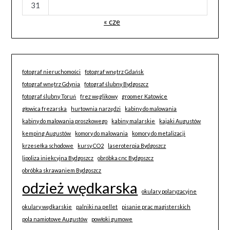
31
« cze
fotograf nieruchomości
fotograf wnętrz Gdańsk
fotograf wnętrz Gdynia
fotograf ślubny Bydgoszcz
fotograf ślubny Toruń
frez węglikowy
groomer Katowice
głowica frezarska
hurtownia narzędzi
kabiny do malowania
kabiny do malowania proszkowego
kabiny malarskie
kajaki Augustów
kemping Augustów
komory do malowania
komory do metalizacji
krzesełka schodowe
kursy CO2
laseroterpia Bydgoszcz
lipoliza iniekcyjna Bydgoszcz
obróbka cnc Bydgoszcz
obróbka skrawaniem Bydgoszcz
odzież wędkarska
okulary polaryzacyjne
okulary wędkarskie
palniki na pellet
pisanie prac magisterskich
pola namiotowe Augustów
powłoki gumowe