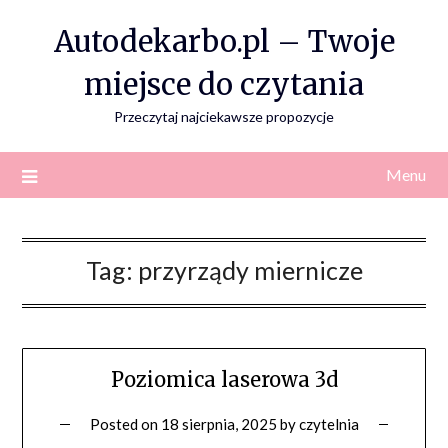
Skip
Autodekarbo.pl – Twoje
to
content
miejsce do czytania
Przeczytaj najciekawsze propozycje
Menu
Tag:
przyrządy miernicze
Poziomica laserowa 3d
Posted on
18 sierpnia, 2025
by
czytelnia