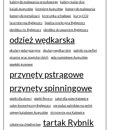
kabiny do malowania proszkowego
kabiny malarskie
kajaki Augustów
kemping Augustów
komory do malowania
komory do metalizacji
krzesełka schodowe
kursy CO2
laseroterpia Bydgoszcz
lipoliza iniekcyjna Bydgoszcz
obróbka cnc Bydgoszcz
obróbka skrawaniem Bydgoszcz
odzież wędkarska
okulary polaryzacyjne
okulary wędkarskie
palniki na pellet
pisanie prac magisterskich
pola namiotowe Augustów
powłoki gumowe
przynęty pstrągowe
przynęty spinningowe
płatki dla dzieci
płatki fitness
salon dla psów Katowice
salon kosmetyczny Bydgoszcz
sprzedaż palników na pelet
spływy kajakowe Augustów
strzyżenie psa Katowice
tartak Rybnik
szkolenia chłodnictwo