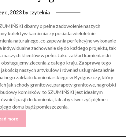
tego, 2023
by
czytelnia
SZUMIŃSKI dbamy o pełne zadowolenie naszych
ny kolektyw kamieniarzy posiada wieloletnie
ienia naturalnego, co zapewnia perfekcyjne wykonanie
a indywidualne zachowanie się do każdego projektu, tak
naszych klientów w pełni. Jako zakład kamieniarski
ż obsługujemy zlecenia z całego kraju. Za sprawą tego
akością naszych artykułów i również usług niezależnie
jonalnego zakładu kamieniarskiego w Bydgoszczy, który
kich jak schody granitowe, parapety granitowe, nagrobki
e obudowy kominków, to SZUMIŃSKI jest idealnym
ównież pasji do kamienia, tak aby stworzyć piękne i
ojego domu bądź pomieszczenia.
ead more