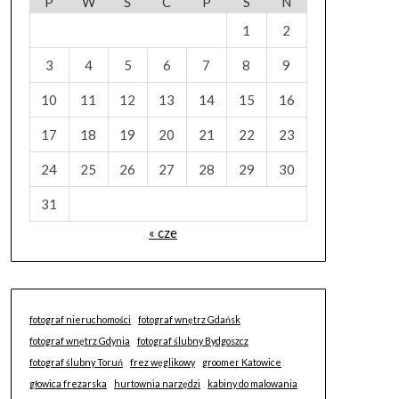
P
W
Ś
C
P
S
N
1
2
3
4
5
6
7
8
9
10
11
12
13
14
15
16
17
18
19
20
21
22
23
24
25
26
27
28
29
30
31
« cze
fotograf nieruchomości
fotograf wnętrz Gdańsk
fotograf wnętrz Gdynia
fotograf ślubny Bydgoszcz
fotograf ślubny Toruń
frez węglikowy
groomer Katowice
głowica frezarska
hurtownia narzędzi
kabiny do malowania