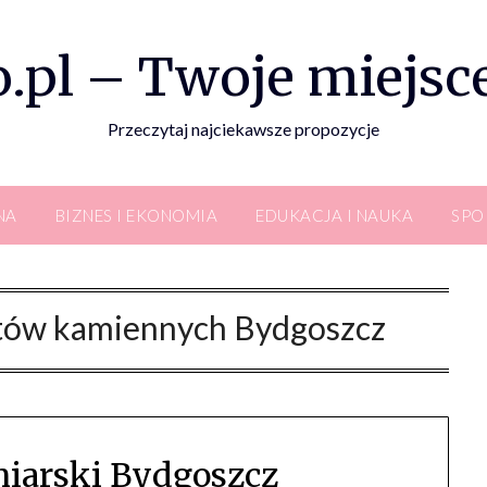
.pl – Twoje miejsce
Przeczytaj najciekawsze propozycje
NA
BIZNES I EKONOMIA
EDUKACJA I NAUKA
SPO
tów kamiennych Bydgoszcz
iarski Bydgoszcz