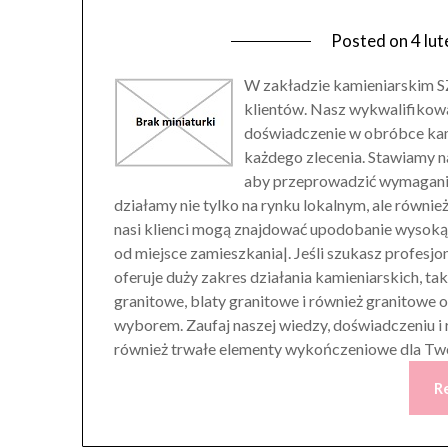
Posted on
4 lu
W zakładzie kamieniarskim 
klientów. Nasz wykwalifikowa
doświadczenie w obróbce kam
każdego zlecenia. Stawiamy n
aby przeprowadzić wymagania 
działamy nie tylko na rynku lokalnym, ale równie
nasi klienci mogą znajdować upodobanie wysoką j
od miejsce zamieszkania|. Jeśli szukasz profes
oferuje duży zakres działania kamieniarskich, ta
granitowe, blaty granitowe i również granitow
wyborem. Zaufaj naszej wiedzy, doświadczeniu i r
również trwałe elementy wykończeniowe dla Tw
R