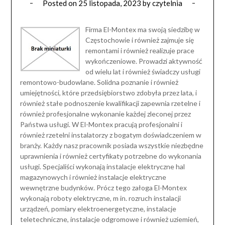
Posted on
25 listopada, 2023
by
czytelnia
Firma El-Montex ma swoją siedzibę w
Częstochowie i również zajmuje się
remontami i również realizuje prace
wykończeniowe. Prowadzi aktywność
od wielu lat i również świadczy usługi
remontowo-budowlane. Solidna poznanie i również
umiejętności, które przedsiębiorstwo zdobyła przez lata, i
również stałe podnoszenie kwalifikacji zapewnia rzetelne i
również profesjonalne wykonanie każdej zleconej przez
Państwa usługi. W El-Montex pracują profesjonalni i
również rzetelni instalatorzy z bogatym doświadczeniem w
branży. Każdy nasz pracownik posiada wszystkie niezbędne
uprawnienia i również certyfikaty potrzebne do wykonania
usługi. Specjaliści wykonają instalacje elektryczne hal
magazynowych i również instalacje elektryczne
wewnętrzne budynków. Prócz tego załoga El-Montex
wykonają roboty elektryczne, m in. rozruch instalacji
urządzeń, pomiary elektroenergetyczne, instalacje
teletechniczne, instalacje odgromowe i również uziemień,