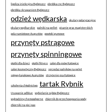
lipoliza iniekcyjna Bydgoszcz
obróbka cnc Bydgoszcz
obróbka skrawaniem Bydgoszcz
odzież wędkarska
okulary polaryzacyjne
okulary wędkarskie
palniki na pellet
pisanie prac magisterskich
pola namiotowe Augustów
powłoki gumowe
przynęty pstrągowe
przynęty spinningowe
płatki dla dzieci
płatki fitness
salon dla psów Katowice
salon kosmetyczny Bydgoszcz
sprzedaż palników na pelet
spływy kajakowe Augustów
strzyżenie psa Katowice
tartak Rybnik
szkolenia chłodnictwo
Usuwanie adblue
wybielanie zębów Bydgoszcz
wykładziny chemoodporne
zbiornik do przechowywania wody
zbiorniki na pix i pax