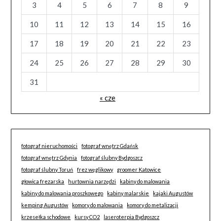
3
4
5
6
7
8
9
10
11
12
13
14
15
16
17
18
19
20
21
22
23
24
25
26
27
28
29
30
31
« cze
fotograf nieruchomości
fotograf wnętrz Gdańsk
fotograf wnętrz Gdynia
fotograf ślubny Bydgoszcz
fotograf ślubny Toruń
frez węglikowy
groomer Katowice
głowica frezarska
hurtownia narzędzi
kabiny do malowania
kabiny do malowania proszkowego
kabiny malarskie
kajaki Augustów
kemping Augustów
komory do malowania
komory do metalizacji
krzesełka schodowe
kursy CO2
laseroterpia Bydgoszcz