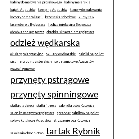
kabiny do malowania proszkowego
kabiny malarskie
kajaki Augustów
kemping Augustów
komory do malowania
komory do metalizacji
krzesełka schodowe
kursy CO2
laseroterpia Bydgoszcz
lipoliza iniekcyjna Bydgoszcz
obróbka cnc Bydgoszcz
obróbka skrawaniem Bydgoszcz
odzież wędkarska
okulary polaryzacyjne
okulary wędkarskie
palniki na pellet
pisanie prac magisterskich
pola namiotowe Augustów
powłoki gumowe
przynęty pstrągowe
przynęty spinningowe
płatki dla dzieci
płatki fitness
salon dla psów Katowice
salon kosmetyczny Bydgoszcz
sprzedaż palników na pelet
spływy kajakowe Augustów
strzyżenie psa Katowice
tartak Rybnik
szkolenia chłodnictwo