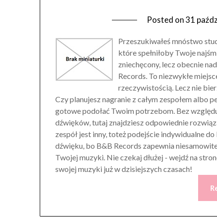
Posted on
31 paźdz
Przeszukiwałeś mnóstwo stud
które spełniłoby Twoje najśm
zniechęcony, lecz obecnie na
Records. To niezwykłe miejsce
rzeczywistością. Lecz nie bier
Czy planujesz nagranie z całym zespołem albo p
gotowe podołać Twoim potrzebom. Bez względu na
dźwięków, tutaj znajdziesz odpowiednie rozwiązan
zespół jest inny, toteż podejście indywidualne do
dźwięku, bo B&B Records zapewnia niesamowite w
Twojej muzyki. Nie czekaj dłużej - wejdź na stron
swojej muzyki już w dzisiejszych czasach!
R