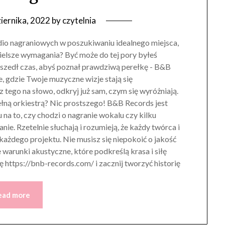
iernika, 2022
by
czytelnia
io nagraniowych w poszukiwaniu idealnego miejsca,
ielsze wymagania? Być może do tej pory byłeś
dszedł czas, abyś poznał prawdziwą perełkę - B&B
, gdzie Twoje muzyczne wizje stają się
z tego na słowo, odkryj już sam, czym się wyróżniają.
ełną orkiestrą? Nic prostszego! B&B Records jest
 to, czy chodzi o nagranie wokalu czy kilku
ie. Rzetelnie słuchają i rozumieją, że każdy twórca i
 każdego projektu. Nie musisz się niepokoić o jakość
arunki akustyczne, które podkreślą krasa i siłę
ę https://bnb-records.com/ i zacznij tworzyć historię
ead more