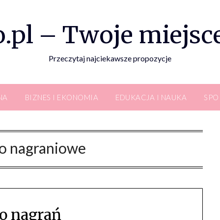
.pl – Twoje miejsce
Przeczytaj najciekawsze propozycje
NA
BIZNES I EKONOMIA
EDUKACJA I NAUKA
SPO
io nagraniowe
o nagrań