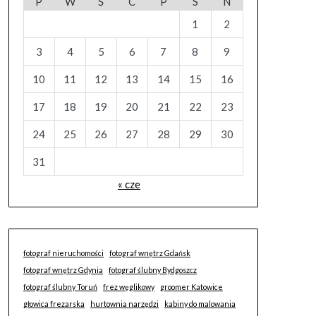
P
W
Ś
C
P
S
N
1
2
3
4
5
6
7
8
9
10
11
12
13
14
15
16
17
18
19
20
21
22
23
24
25
26
27
28
29
30
31
« cze
fotograf nieruchomości
fotograf wnętrz Gdańsk
fotograf wnętrz Gdynia
fotograf ślubny Bydgoszcz
fotograf ślubny Toruń
frez węglikowy
groomer Katowice
głowica frezarska
hurtownia narzędzi
kabiny do malowania