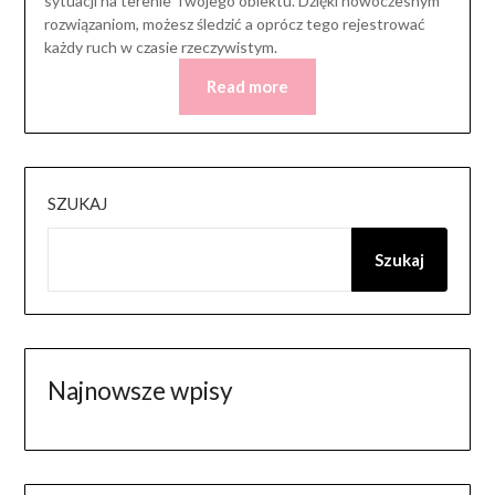
sytuacji na terenie Twojego obiektu. Dzięki nowoczesnym
rozwiązaniom, możesz śledzić a oprócz tego rejestrować
każdy ruch w czasie rzeczywistym.
Read more
SZUKAJ
Szukaj
Najnowsze wpisy