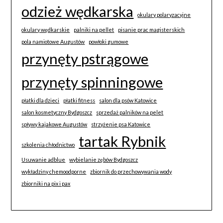
odzież wędkarska
okulary polaryzacyjne
okulary wędkarskie
palniki na pellet
pisanie prac magisterskich
pola namiotowe Augustów
powłoki gumowe
przynęty pstrągowe
przynęty spinningowe
płatki dla dzieci
płatki fitness
salon dla psów Katowice
salon kosmetyczny Bydgoszcz
sprzedaż palników na pelet
spływy kajakowe Augustów
strzyżenie psa Katowice
tartak Rybnik
szkolenia chłodnictwo
Usuwanie adblue
wybielanie zębów Bydgoszcz
wykładziny chemoodporne
zbiornik do przechowywania wody
zbiorniki na pix i pax