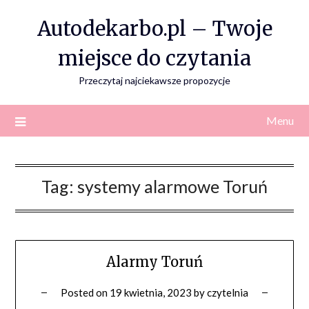
Skip
Autodekarbo.pl – Twoje
to
content
miejsce do czytania
Przeczytaj najciekawsze propozycje
Menu
Tag:
systemy alarmowe Toruń
Alarmy Toruń
Posted on
19 kwietnia, 2023
by
czytelnia