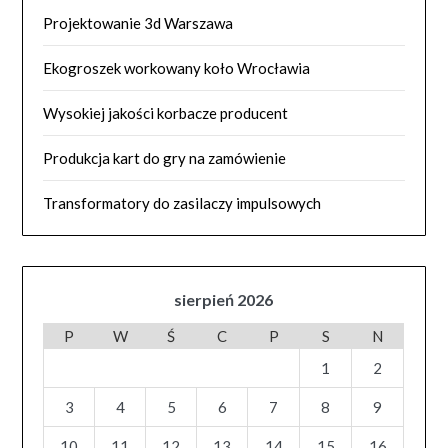
Projektowanie 3d Warszawa
Ekogroszek workowany koło Wrocławia
Wysokiej jakości korbacze producent
Produkcja kart do gry na zamówienie
Transformatory do zasilaczy impulsowych
sierpień 2026
P
W
Ś
C
P
S
N
1
2
3
4
5
6
7
8
9
10
11
12
13
14
15
16