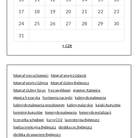
17
18
19
20
21
22
23
24
25
26
27
28
29
30
31
« cze
fotograf nieruchomości
fotograf wnętrz Gdańsk
fotograf wnętrz Gdynia
fotograf ślubny Bydgoszcz
fotograf ślubny Toruń
frez węglikowy
groomer Katowice
głowica frezarska
hurtownia narzędzi
kabiny do malowania
kabiny do malowania proszkowego
kabiny malarskie
kajaki Augustów
kemping Augustów
komory do malowania
komory do metalizacji
krzesełka schodowe
kursy CO2
laseroterpia Bydgoszcz
lipoliza iniekcyjna Bydgoszcz
obróbka cnc Bydgoszcz
obróbka skrawaniem Bydgoszcz