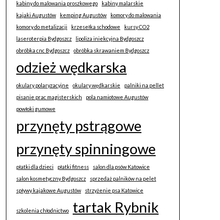
kabiny do malowania proszkowego
kabiny malarskie
kajaki Augustów
kemping Augustów
komory do malowania
komory do metalizacji
krzesełka schodowe
kursy CO2
laseroterpia Bydgoszcz
lipoliza iniekcyjna Bydgoszcz
obróbka cnc Bydgoszcz
obróbka skrawaniem Bydgoszcz
odzież wędkarska
okulary polaryzacyjne
okulary wędkarskie
palniki na pellet
pisanie prac magisterskich
pola namiotowe Augustów
powłoki gumowe
przynęty pstrągowe
przynęty spinningowe
płatki dla dzieci
płatki fitness
salon dla psów Katowice
salon kosmetyczny Bydgoszcz
sprzedaż palników na pelet
spływy kajakowe Augustów
strzyżenie psa Katowice
tartak Rybnik
szkolenia chłodnictwo