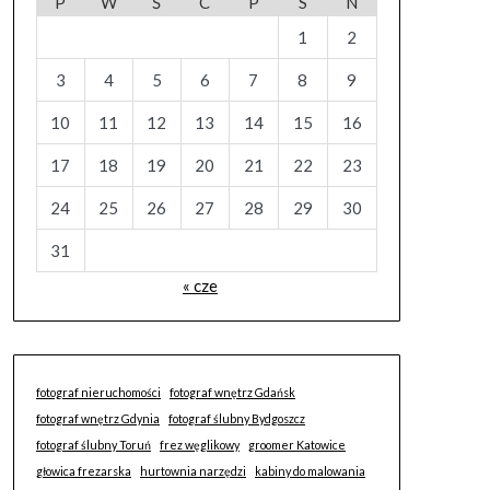
P
W
Ś
C
P
S
N
1
2
3
4
5
6
7
8
9
10
11
12
13
14
15
16
17
18
19
20
21
22
23
24
25
26
27
28
29
30
31
« cze
fotograf nieruchomości
fotograf wnętrz Gdańsk
fotograf wnętrz Gdynia
fotograf ślubny Bydgoszcz
fotograf ślubny Toruń
frez węglikowy
groomer Katowice
głowica frezarska
hurtownia narzędzi
kabiny do malowania