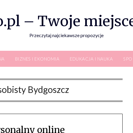
.pl – Twoje miejsce
Przeczytaj najciekawsze propozycje
NA
BIZNES I EKONOMIA
EDUKACJA I NAUKA
SPO
sobisty Bydgoszcz
rsonalny online