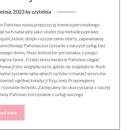
etnia, 2023
by
czytelnia
m Państwu nową propozycję trenera personalnego,
je ruch naturalny jako skuteczną metodę poprawy
spółcześnie, dzięki rozszerzeniu oferty, zapewniamy
e umożliwiają Państwu korzystanie z naszych usług bez
nego domu. Nasz instruktor personalny, z pasją i
ngi na żywo.. Dzięki temu możecie Państwo sięgać
tywacji bez względu na to, gdzie się znajdujecie. Ruch
 wykorzystanie naturalnych ruchów i również wzorców
 również ogólnej kondycji fizycznej. Proponujemy
ąc rozmaite techniki. Zachęcamy do skorzystania z naszej
liwią Państwu korzystanie z usług naszego
ead more