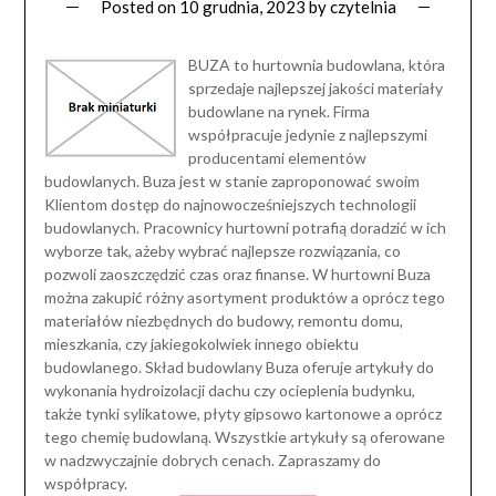
Posted on
10 grudnia, 2023
by
czytelnia
BUZA to hurtownia budowlana, która
sprzedaje najlepszej jakości materiały
budowlane na rynek. Firma
współpracuje jedynie z najlepszymi
producentami elementów
budowlanych. Buza jest w stanie zaproponować swoim
Klientom dostęp do najnowocześniejszych technologii
budowlanych. Pracownicy hurtowni potrafią doradzić w ich
wyborze tak, ażeby wybrać najlepsze rozwiązania, co
pozwoli zaoszczędzić czas oraz finanse. W hurtowni Buza
można zakupić różny asortyment produktów a oprócz tego
materiałów niezbędnych do budowy, remontu domu,
mieszkania, czy jakiegokolwiek innego obiektu
budowlanego. Skład budowlany Buza oferuje artykuły do
wykonania hydroizolacji dachu czy ocieplenia budynku,
także tynki sylikatowe, płyty gipsowo kartonowe a oprócz
tego chemię budowlaną. Wszystkie artykuły są oferowane
w nadzwyczajnie dobrych cenach. Zapraszamy do
współpracy.