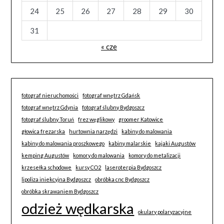
24
25
26
27
28
29
30
31
« cze
fotograf nieruchomości
fotograf wnętrz Gdańsk
fotograf wnętrz Gdynia
fotograf ślubny Bydgoszcz
fotograf ślubny Toruń
frez węglikowy
groomer Katowice
głowica frezarska
hurtownia narzędzi
kabiny do malowania
kabiny do malowania proszkowego
kabiny malarskie
kajaki Augustów
kemping Augustów
komory do malowania
komory do metalizacji
krzesełka schodowe
kursy CO2
laseroterpia Bydgoszcz
lipoliza iniekcyjna Bydgoszcz
obróbka cnc Bydgoszcz
obróbka skrawaniem Bydgoszcz
odzież wędkarska
okulary polaryzacyjne