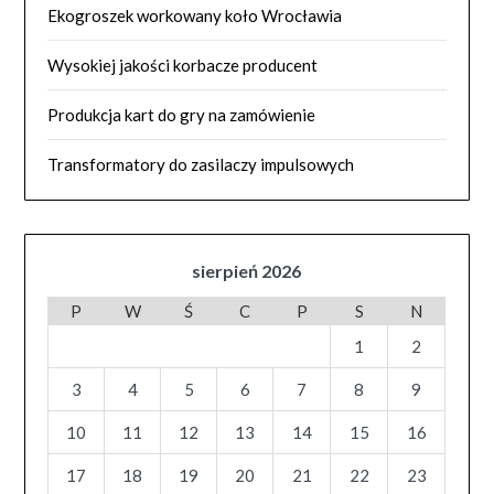
Ekogroszek workowany koło Wrocławia
Wysokiej jakości korbacze producent
Produkcja kart do gry na zamówienie
Transformatory do zasilaczy impulsowych
sierpień 2026
P
W
Ś
C
P
S
N
1
2
3
4
5
6
7
8
9
10
11
12
13
14
15
16
17
18
19
20
21
22
23