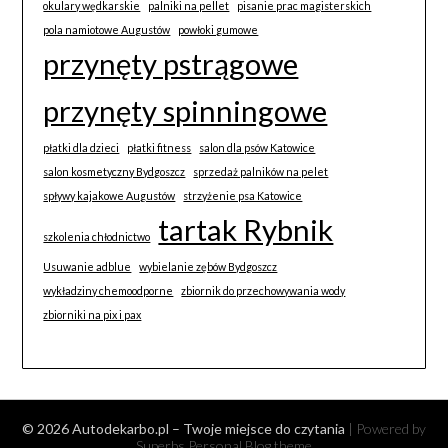
okulary wędkarskie
palniki na pellet
pisanie prac magisterskich
pola namiotowe Augustów
powłoki gumowe
przynęty pstrągowe
przynęty spinningowe
płatki dla dzieci
płatki fitness
salon dla psów Katowice
salon kosmetyczny Bydgoszcz
sprzedaż palników na pelet
spływy kajakowe Augustów
strzyżenie psa Katowice
tartak Rybnik
szkolenia chłodnictwo
Usuwanie adblue
wybielanie zębów Bydgoszcz
wykładziny chemoodporne
zbiornik do przechowywania wody
zbiorniki na pix i pax
© 2026 Autodekarbo.pl – Twoje miejsce do czytania
| Powered by
Superbs
Personal Blog theme