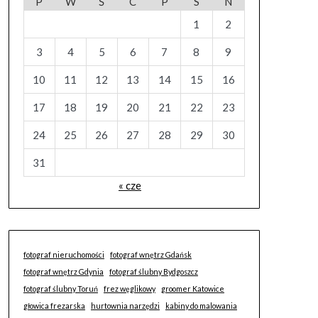
P
W
Ś
C
P
S
N
1
2
3
4
5
6
7
8
9
10
11
12
13
14
15
16
17
18
19
20
21
22
23
24
25
26
27
28
29
30
31
« cze
fotograf nieruchomości
fotograf wnętrz Gdańsk
fotograf wnętrz Gdynia
fotograf ślubny Bydgoszcz
fotograf ślubny Toruń
frez węglikowy
groomer Katowice
głowica frezarska
hurtownia narzędzi
kabiny do malowania