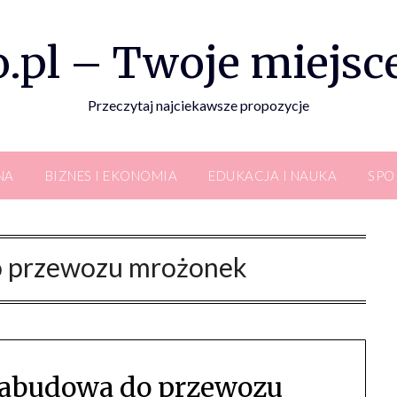
.pl – Twoje miejsce
Przeczytaj najciekawsze propozycje
NA
BIZNES I EKONOMIA
EDUKACJA I NAUKA
SPO
 przewozu mrożonek
zabudowa do przewozu