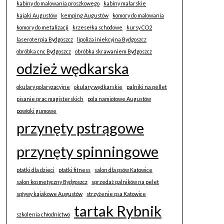
kabiny do malowania proszkowego
kabiny malarskie
kajaki Augustów
kemping Augustów
komory do malowania
komory do metalizacji
krzesełka schodowe
kursy CO2
laseroterpia Bydgoszcz
lipoliza iniekcyjna Bydgoszcz
obróbka cnc Bydgoszcz
obróbka skrawaniem Bydgoszcz
odzież wędkarska
okulary polaryzacyjne
okulary wędkarskie
palniki na pellet
pisanie prac magisterskich
pola namiotowe Augustów
powłoki gumowe
przynęty pstrągowe
przynęty spinningowe
płatki dla dzieci
płatki fitness
salon dla psów Katowice
salon kosmetyczny Bydgoszcz
sprzedaż palników na pelet
spływy kajakowe Augustów
strzyżenie psa Katowice
tartak Rybnik
szkolenia chłodnictwo