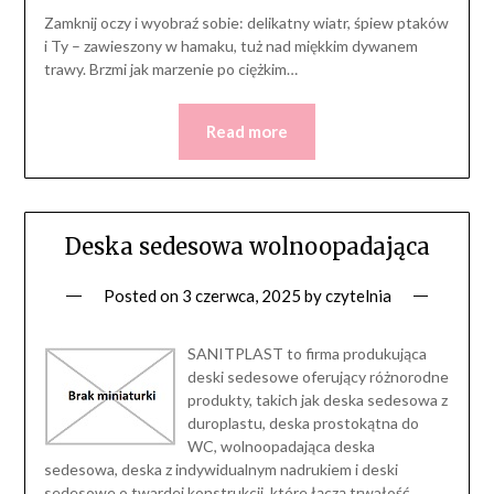
Zamknij oczy i wyobraź sobie: delikatny wiatr, śpiew ptaków
i Ty – zawieszony w hamaku, tuż nad miękkim dywanem
trawy. Brzmi jak marzenie po ciężkim…
Read more
Deska sedesowa wolnoopadająca
Posted on
3 czerwca, 2025
by
czytelnia
SANITPLAST to firma produkująca
deski sedesowe oferujący różnorodne
produkty, takich jak deska sedesowa z
duroplastu, deska prostokątna do
WC, wolnoopadająca deska
sedesowa, deska z indywidualnym nadrukiem i deski
sedesowe o twardej konstrukcji, które łączą trwałość,