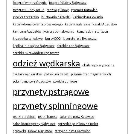
fotograf wnętrz Gdynia
fotograf ślubny Bydgoszcz
fotograf ślubny Toruń
frez węglikowy
groomer Katowice
głowica frezarska
hurtownia narzędzi
kabiny do malowania
kabiny do malowania proszkowego
kabiny malarskie
kajaki Augustów
kemping Augustów
komory do malowania
komory do metalizacji
krzesełka schodowe
kursy CO2
laseroterpia Bydgoszcz
lipoliza iniekcyjna Bydgoszcz
obróbka cnc Bydgoszcz
obróbka skrawaniem Bydgoszcz
odzież wędkarska
okulary polaryzacyjne
okulary wędkarskie
palniki na pellet
pisanie prac magisterskich
pola namiotowe Augustów
powłoki gumowe
przynęty pstrągowe
przynęty spinningowe
płatki dla dzieci
płatki fitness
salon dla psów Katowice
salon kosmetyczny Bydgoszcz
sprzedaż palników na pelet
spływy kajakowe Augustów
strzyżenie psa Katowice