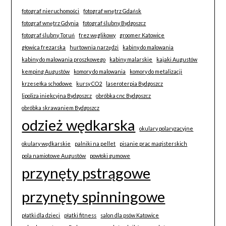
fotograf nieruchomości
fotograf wnętrz Gdańsk
fotograf wnętrz Gdynia
fotograf ślubny Bydgoszcz
fotograf ślubny Toruń
frez węglikowy
groomer Katowice
głowica frezarska
hurtownia narzędzi
kabiny do malowania
kabiny do malowania proszkowego
kabiny malarskie
kajaki Augustów
kemping Augustów
komory do malowania
komory do metalizacji
krzesełka schodowe
kursy CO2
laseroterpia Bydgoszcz
lipoliza iniekcyjna Bydgoszcz
obróbka cnc Bydgoszcz
obróbka skrawaniem Bydgoszcz
odzież wędkarska
okulary polaryzacyjne
okulary wędkarskie
palniki na pellet
pisanie prac magisterskich
pola namiotowe Augustów
powłoki gumowe
przynęty pstrągowe
przynęty spinningowe
płatki dla dzieci
płatki fitness
salon dla psów Katowice